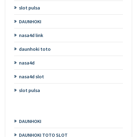
slot pulsa
DAUNHOKI
nasa4d link
daunhoki toto
nasa4d
nasa4d slot
slot pulsa
DAUNHOKI
DAUNHOKI TOTO SLOT