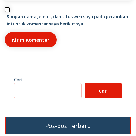
Simpan nama, email, dan situs web saya pada peramban
ini untuk komentar saya berikutnya.
Cari
Cari
Pos-pos Terbaru