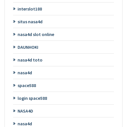
interslot188
situs nasa4d
nasa4d slot online
DAUNHOKI
nasa4d toto
nasa4d
space588
login space588
NASA4D
nasa4d