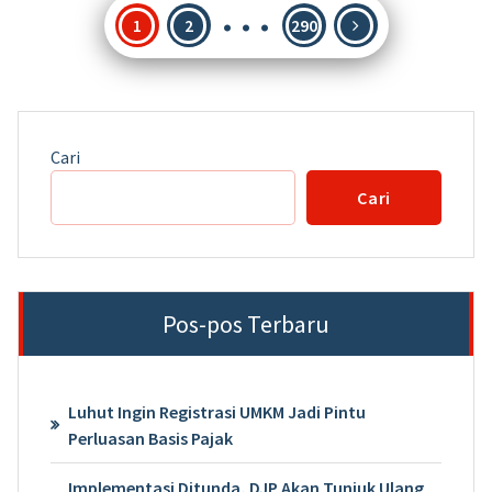
…
Paginasi
1
2
290
pos
Cari
Cari
Pos-pos Terbaru
Luhut Ingin Registrasi UMKM Jadi Pintu
Perluasan Basis Pajak
Implementasi Ditunda, DJP Akan Tunjuk Ulang