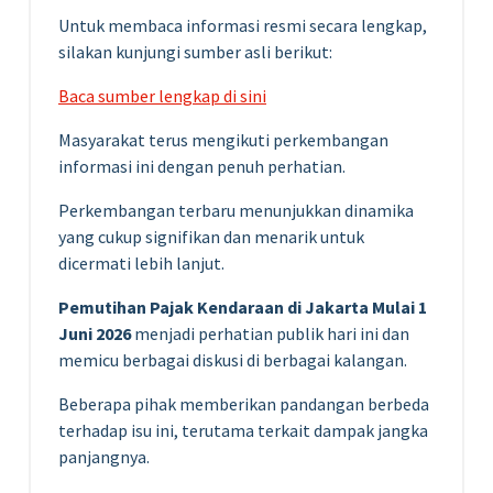
Untuk membaca informasi resmi secara lengkap,
silakan kunjungi sumber asli berikut:
Baca sumber lengkap di sini
Masyarakat terus mengikuti perkembangan
informasi ini dengan penuh perhatian.
Perkembangan terbaru menunjukkan dinamika
yang cukup signifikan dan menarik untuk
dicermati lebih lanjut.
Pemutihan Pajak Kendaraan di Jakarta Mulai 1
Juni 2026
menjadi perhatian publik hari ini dan
memicu berbagai diskusi di berbagai kalangan.
Beberapa pihak memberikan pandangan berbeda
terhadap isu ini, terutama terkait dampak jangka
panjangnya.