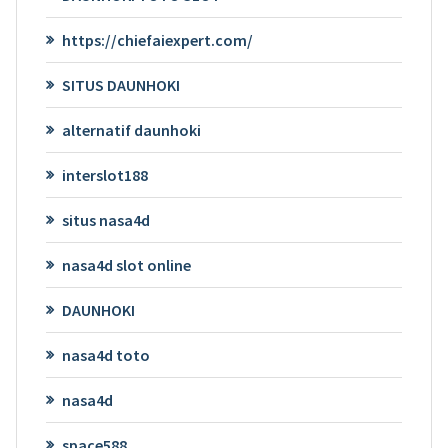
https://chiefaiexpert.com/
SITUS DAUNHOKI
alternatif daunhoki
interslot188
situs nasa4d
nasa4d slot online
DAUNHOKI
nasa4d toto
nasa4d
space588