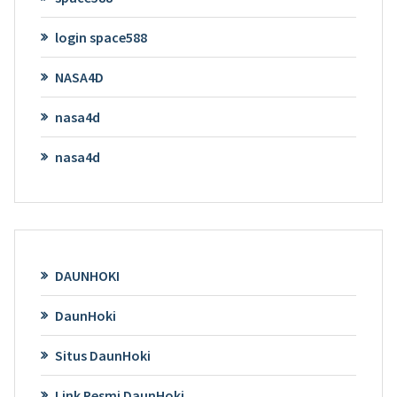
login space588
NASA4D
nasa4d
nasa4d
DAUNHOKI
DaunHoki
Situs DaunHoki
Link Resmi DaunHoki