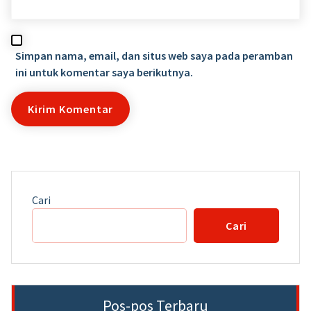
Simpan nama, email, dan situs web saya pada peramban
ini untuk komentar saya berikutnya.
Cari
Cari
Pos-pos Terbaru