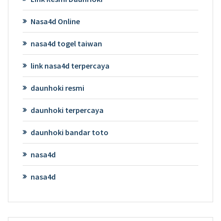
Nasa4d Online
nasa4d togel taiwan
link nasa4d terpercaya
daunhoki resmi
daunhoki terpercaya
daunhoki bandar toto
nasa4d
nasa4d