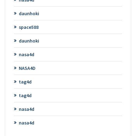
daunhoki
space588
daunhoki
nasa4d
NASA4D
tag4d
tag4d
nasa4d
nasa4d