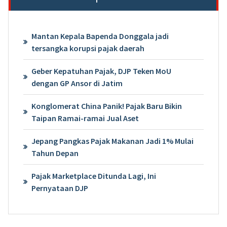
Mantan Kepala Bapenda Donggala jadi
tersangka korupsi pajak daerah
Geber Kepatuhan Pajak, DJP Teken MoU
dengan GP Ansor di Jatim
Konglomerat China Panik! Pajak Baru Bikin
Taipan Ramai-ramai Jual Aset
Jepang Pangkas Pajak Makanan Jadi 1% Mulai
Tahun Depan
Pajak Marketplace Ditunda Lagi, Ini
Pernyataan DJP