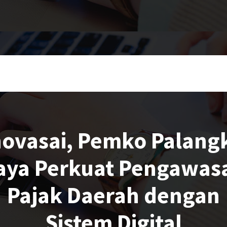
novasai, Pemko Palang
aya Perkuat Pengawas
Pajak Daerah dengan
Sistem Digital