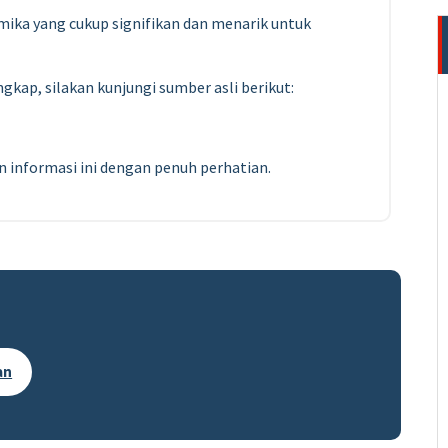
ka yang cukup signifikan dan menarik untuk
kap, silakan kunjungi sumber asli berikut:
informasi ini dengan penuh perhatian.
an