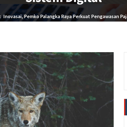
:
Inovasai, Pemko Palangka Raya Perkuat Pengawasan Paj