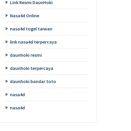
Link Resmi DaunHoki
Nasa4d Online
nasa4d togel taiwan
link nasa4d terpercaya
daunhoki resmi
daunhoki terpercaya
daunhoki bandar toto
nasa4d
nasa4d