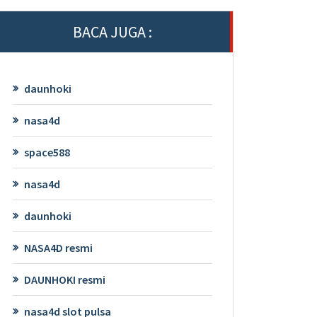
BACA JUGA :
daunhoki
nasa4d
space588
nasa4d
daunhoki
NASA4D resmi
DAUNHOKI resmi
nasa4d slot pulsa