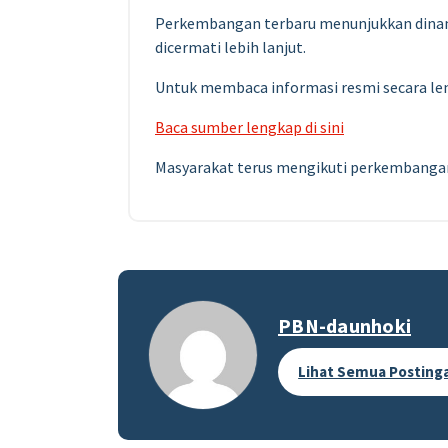
Perkembangan terbaru menunjukkan dinami
dicermati lebih lanjut.
Untuk membaca informasi resmi secara leng
Baca sumber lengkap di sini
Masyarakat terus mengikuti perkembangan 
PBN-daunhoki
Lihat Semua Posting