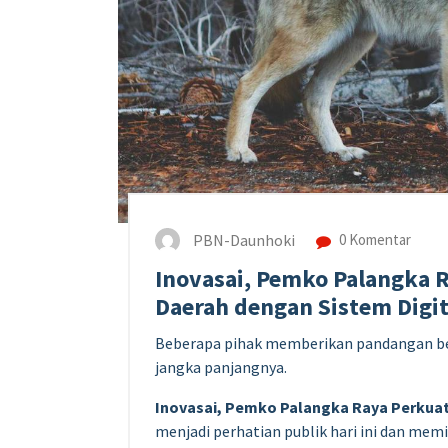
PBN-Daunhoki
0 Komentar
Inovasai, Pemko Palangka 
Daerah dengan Sistem Digit
Beberapa pihak memberikan pandangan ber
jangka panjangnya.
Inovasai, Pemko Palangka Raya Perkuat
menjadi perhatian publik hari ini dan memi