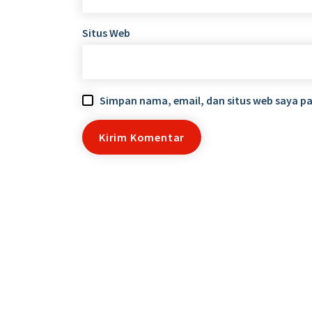
Situs Web
Simpan nama, email, dan situs web saya p