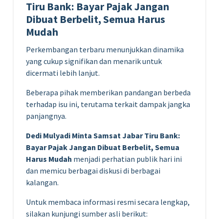
Tiru Bank: Bayar Pajak Jangan
Dibuat Berbelit, Semua Harus
Mudah
Perkembangan terbaru menunjukkan dinamika
yang cukup signifikan dan menarik untuk
dicermati lebih lanjut.
Beberapa pihak memberikan pandangan berbeda
terhadap isu ini, terutama terkait dampak jangka
panjangnya.
Dedi Mulyadi Minta Samsat Jabar Tiru Bank:
Bayar Pajak Jangan Dibuat Berbelit, Semua
Harus Mudah
menjadi perhatian publik hari ini
dan memicu berbagai diskusi di berbagai
kalangan.
Untuk membaca informasi resmi secara lengkap,
silakan kunjungi sumber asli berikut: