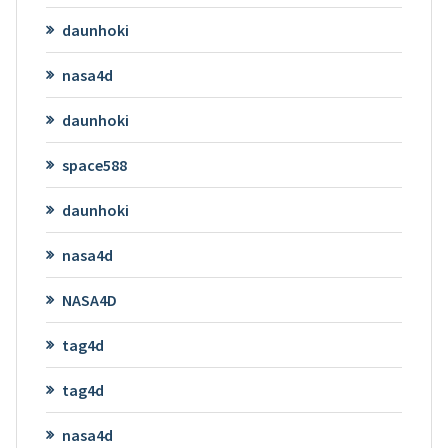
daunhoki
nasa4d
daunhoki
space588
daunhoki
nasa4d
NASA4D
tag4d
tag4d
nasa4d