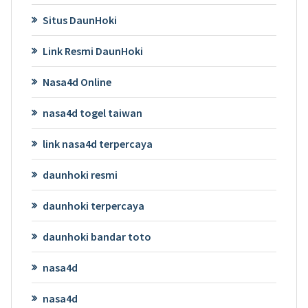
Situs DaunHoki
Link Resmi DaunHoki
Nasa4d Online
nasa4d togel taiwan
link nasa4d terpercaya
daunhoki resmi
daunhoki terpercaya
daunhoki bandar toto
nasa4d
nasa4d