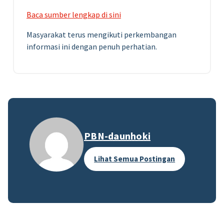
Baca sumber lengkap di sini
Masyarakat terus mengikuti perkembangan
informasi ini dengan penuh perhatian.
PBN-daunhoki
Lihat Semua Postingan