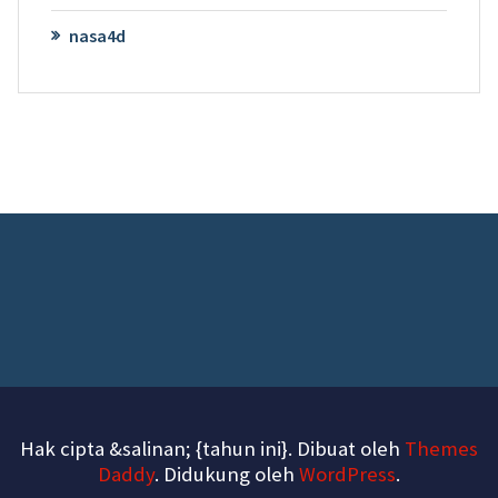
nasa4d
Hak cipta &salinan; {tahun ini}. Dibuat oleh
Themes
Daddy
. Didukung oleh
WordPress
.