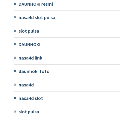
DAUNHOKI resmi
nasa4d slot pulsa
slot pulsa
DAUNHOKI
nasa4d link
daunhoki toto
nasa4d
nasa4d slot
slot pulsa