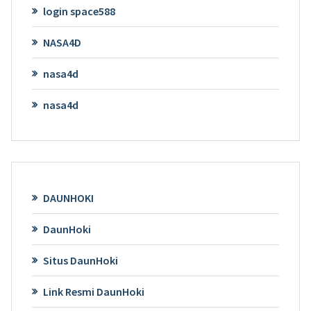
login space588
NASA4D
nasa4d
nasa4d
DAUNHOKI
DaunHoki
Situs DaunHoki
Link Resmi DaunHoki