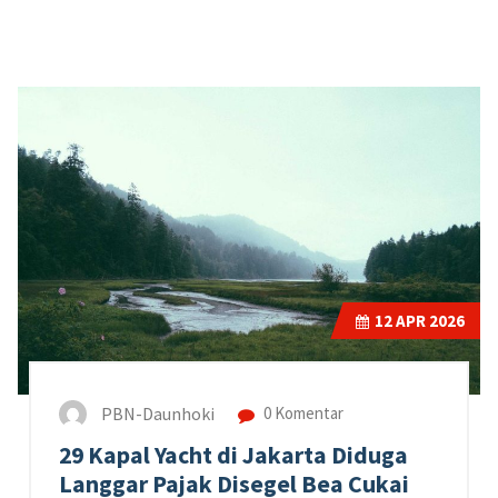
12
APR 2026
PBN-Daunhoki
0 Komentar
29 Kapal Yacht di Jakarta Diduga
Langgar Pajak Disegel Bea Cukai