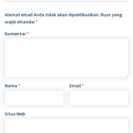
Alamat email Anda tidak akan dipublikasikan.
Ruas yang
wajib ditandai
*
Komentar
*
Nama
*
Email
*
Situs Web