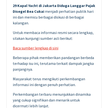
29 Kapal Yacht di Jakarta Diduga Langgar Pajak
Disegel Bea Cukai
menjadi perhatian publik hari
ini dan memicu berbagai diskusi di berbagai
kalangan.
Untuk membaca informasi resmi secara lengkap,
silakan kunjungi sumber asli berikut:
Baca sumber lengkap di sini
Beberapa pihak memberikan pandangan berbeda
terhadap isu ini, terutama terkait dampak jangka
panjangnya.
Masyarakat terus mengikuti perkembangan
informasi ini dengan penuh perhatian.
Perkembangan terbaru menunjukkan dinamika
yang cukup signifikan dan menarik untuk
dicermati lebih lanjut.