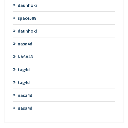
daunhoki
space588
daunhoki
nasa4d
NASA4D
tag4d
tag4d
nasa4d
nasa4d