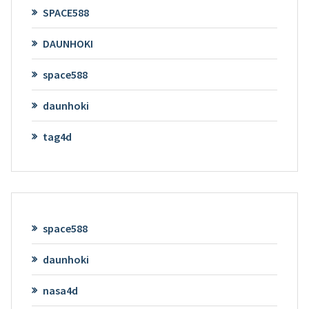
SPACE588
DAUNHOKI
space588
daunhoki
tag4d
space588
daunhoki
nasa4d