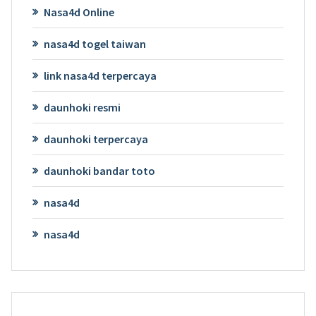
Nasa4d Online
nasa4d togel taiwan
link nasa4d terpercaya
daunhoki resmi
daunhoki terpercaya
daunhoki bandar toto
nasa4d
nasa4d