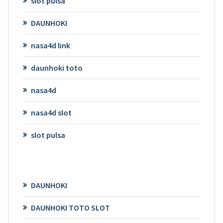
slot pulsa
DAUNHOKI
nasa4d link
daunhoki toto
nasa4d
nasa4d slot
slot pulsa
DAUNHOKI
DAUNHOKI TOTO SLOT