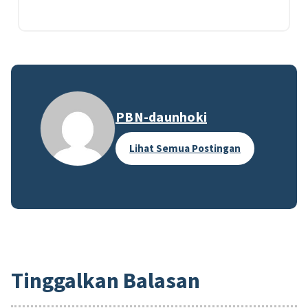
PBN-daunhoki
Lihat Semua Postingan
Tinggalkan Balasan