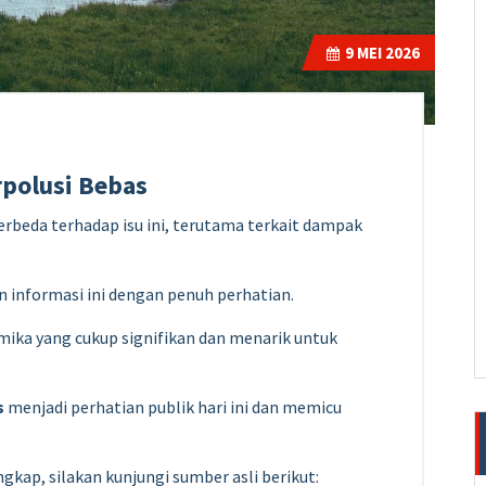
9
MEI 2026
rpolusi Bebas
beda terhadap isu ini, terutama terkait dampak
informasi ini dengan penuh perhatian.
ka yang cukup signifikan dan menarik untuk
s
menjadi perhatian publik hari ini dan memicu
kap, silakan kunjungi sumber asli berikut: