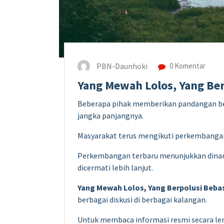
PBN-Daunhoki
0 Komentar
Yang Mewah Lolos, Yang Be
Beberapa pihak memberikan pandangan ber
jangka panjangnya.
Masyarakat terus mengikuti perkembangan 
Perkembangan terbaru menunjukkan dinami
dicermati lebih lanjut.
Yang Mewah Lolos, Yang Berpolusi Beba
berbagai diskusi di berbagai kalangan.
Untuk membaca informasi resmi secara leng