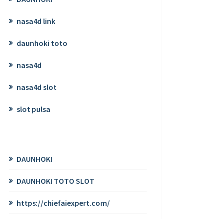
nasa4d link
daunhoki toto
nasa4d
nasa4d slot
slot pulsa
DAUNHOKI
DAUNHOKI TOTO SLOT
https://chiefaiexpert.com/