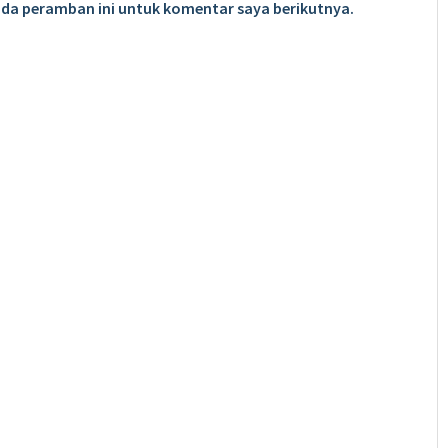
ada peramban ini untuk komentar saya berikutnya.