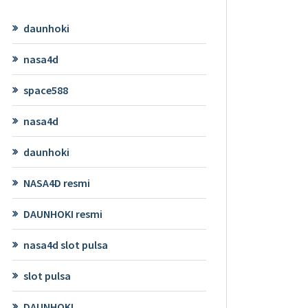
daunhoki
nasa4d
space588
nasa4d
daunhoki
NASA4D resmi
DAUNHOKI resmi
nasa4d slot pulsa
slot pulsa
DAUNHOKI