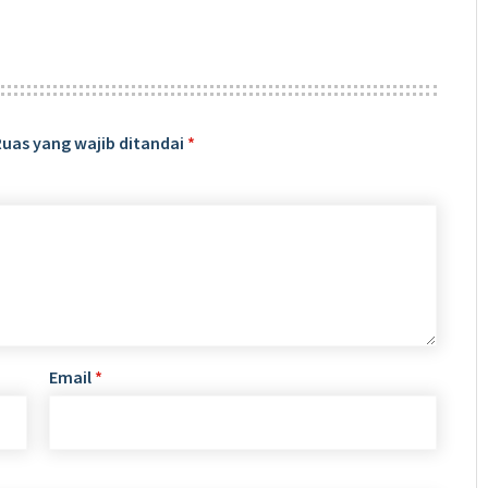
Ruas yang wajib ditandai
*
Email
*