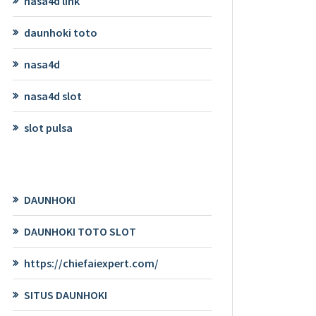
nasa4d link
daunhoki toto
nasa4d
nasa4d slot
slot pulsa
DAUNHOKI
DAUNHOKI TOTO SLOT
https://chiefaiexpert.com/
SITUS DAUNHOKI