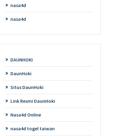
nasa4d
nasa4d
DAUNHOKI
DaunHoki
Situs DaunHoki
Link Resmi DaunHoki
Nasa4d Online
nasa4d togel taiwan