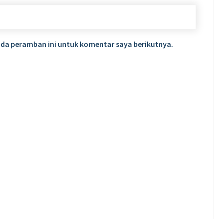
ada peramban ini untuk komentar saya berikutnya.