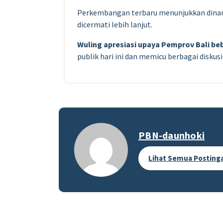
Perkembangan terbaru menunjukkan dinami
dicermati lebih lanjut.
Wuling apresiasi upaya Pemprov Bali beb
publik hari ini dan memicu berbagai diskusi
PBN-daunhoki
Lihat Semua Posting