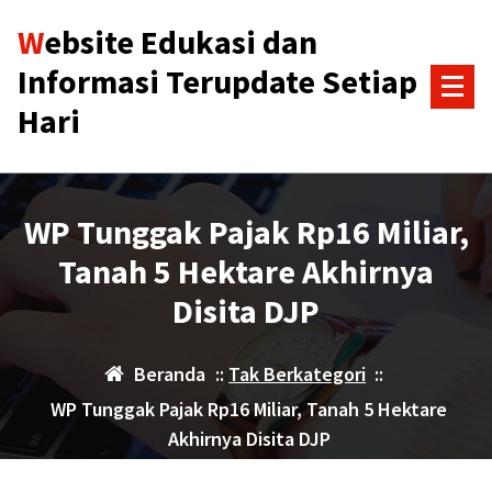
Lewati
Website Edukasi dan
ke
konten
Informasi Terupdate Setiap
Hari
WP Tunggak Pajak Rp16 Miliar,
Tanah 5 Hektare Akhirnya
Disita DJP
Beranda
::
Tak Berkategori
::
WP Tunggak Pajak Rp16 Miliar, Tanah 5 Hektare
Akhirnya Disita DJP