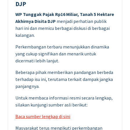
DJP
WP Tunggak Pajak Rp16 Miliar, Tanah 5 Hektare
Akhirnya Disita DJP
menjadi perhatian publik
hari ini dan memicu berbagai diskusi di berbagai
kalangan.
Perkembangan terbaru menunjukkan dinamika
yang cukup signifikan dan menarik untuk
dicermati lebih lanjut.
Beberapa pihak memberikan pandangan berbeda
terhadap isu ini, terutama terkait dampak jangka
panjangnya.
Untuk membaca informasi resmi secara lengkap,
silakan kunjungi sumber asli berikut:
Baca sumber lengkap di sini
Masyarakat terus mengikuti perkembangan