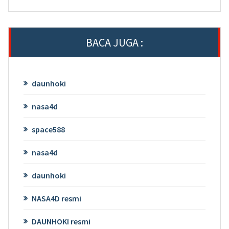
BACA JUGA :
daunhoki
nasa4d
space588
nasa4d
daunhoki
NASA4D resmi
DAUNHOKI resmi