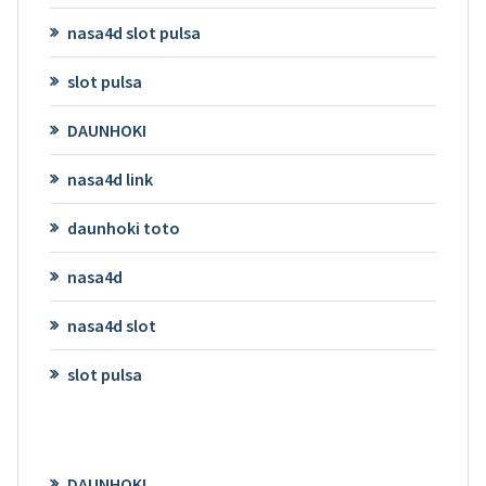
nasa4d slot pulsa
slot pulsa
DAUNHOKI
nasa4d link
daunhoki toto
nasa4d
nasa4d slot
slot pulsa
DAUNHOKI