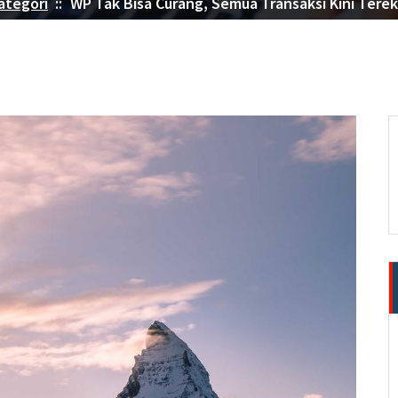
ategori
::
WP Tak Bisa Curang, Semua Transaksi Kini Tere