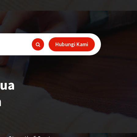
Hubungi Kami
mua
m