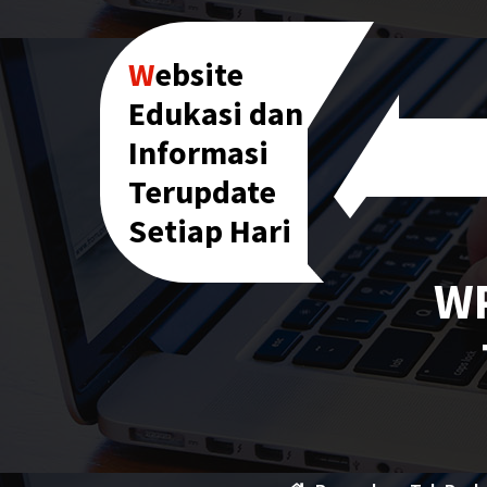
Lewati
ke
konten
Website
Edukasi dan
Informasi
Terupdate
Setiap Hari
WP