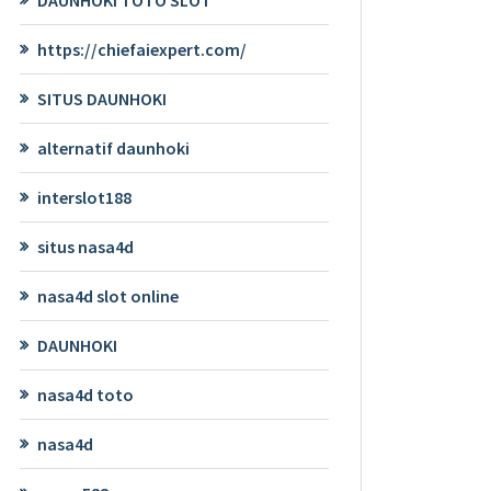
https://chiefaiexpert.com/
SITUS DAUNHOKI
alternatif daunhoki
interslot188
situs nasa4d
nasa4d slot online
DAUNHOKI
nasa4d toto
nasa4d