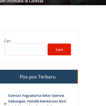
kam Otomatis di Coretax
Cari
Cari
Pos-pos Terbaru
Samsat Yogyakarta Gelar Operasi
Gabungan, Pemilik Kendaraan Mati