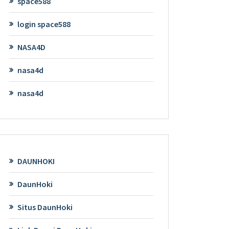
space588
login space588
NASA4D
nasa4d
nasa4d
DAUNHOKI
DaunHoki
Situs DaunHoki