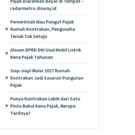
Pajak Diarahkan Bayar di Tempat –
radarmetro.disway.id
Pemerintah Mau Pungut Pajak
Rumah Kontrakan, Pengusaha
Teriak Tak Setuju
Alasan DPRD DKI Usul Mobil Listrik
Kena Pajak Tahunan
Siap-siap! Mulai 2027 Rumah
Kontrakan Jadi Sasaran Pungutan
Pajak
Punya Kontrakan Lebih dari Satu
Pintu Bakal Kena Pajak, Berapa
Tarifnya?