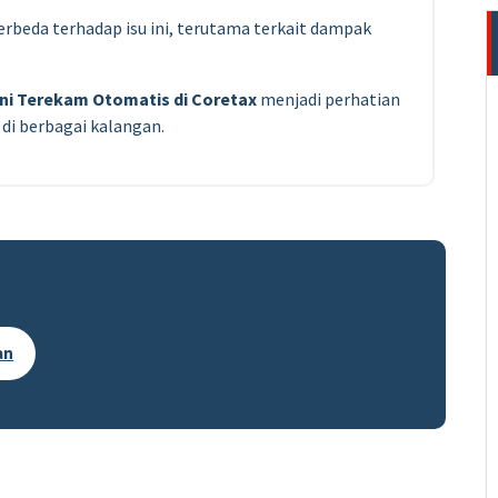
beda terhadap isu ini, terutama terkait dampak
ni Terekam Otomatis di Coretax
menjadi perhatian
 di berbagai kalangan.
an