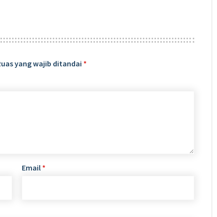
Ruas yang wajib ditandai
*
Email
*