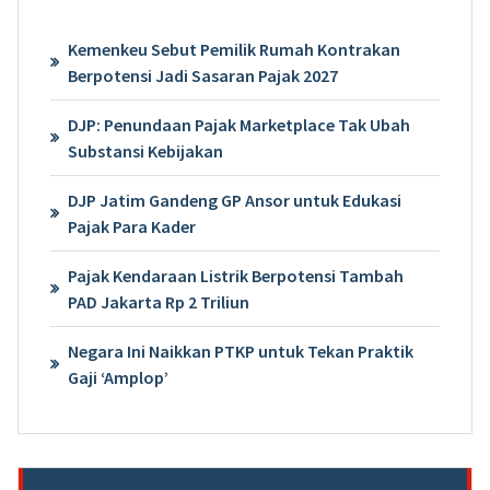
Kemenkeu Sebut Pemilik Rumah Kontrakan
Berpotensi Jadi Sasaran Pajak 2027
DJP: Penundaan Pajak Marketplace Tak Ubah
Substansi Kebijakan
DJP Jatim Gandeng GP Ansor untuk Edukasi
Pajak Para Kader
Pajak Kendaraan Listrik Berpotensi Tambah
PAD Jakarta Rp 2 Triliun
Negara Ini Naikkan PTKP untuk Tekan Praktik
Gaji ‘Amplop’