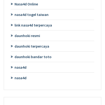
Nasa4d Online
nasa4d togel taiwan
link nasa4d terpercaya
daunhoki resmi
daunhoki terpercaya
daunhoki bandar toto
nasa4d
nasa4d