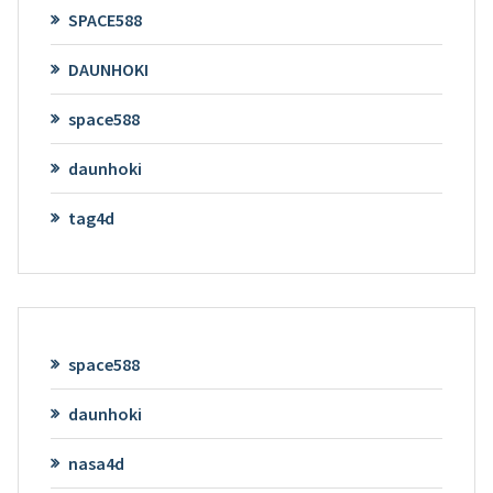
SPACE588
DAUNHOKI
space588
daunhoki
tag4d
space588
daunhoki
nasa4d