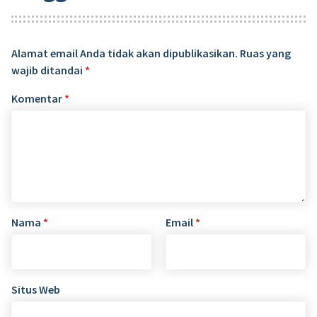
Alamat email Anda tidak akan dipublikasikan.
Ruas yang
wajib ditandai
*
Komentar
*
Nama
*
Email
*
Situs Web