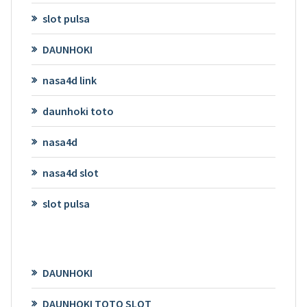
slot pulsa
DAUNHOKI
nasa4d link
daunhoki toto
nasa4d
nasa4d slot
slot pulsa
DAUNHOKI
DAUNHOKI TOTO SLOT