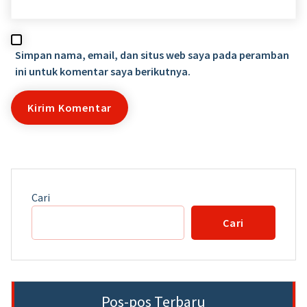
Simpan nama, email, dan situs web saya pada peramban
ini untuk komentar saya berikutnya.
Cari
Cari
Pos-pos Terbaru