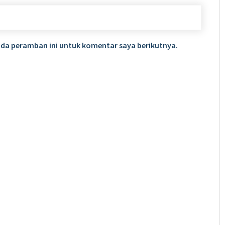
ada peramban ini untuk komentar saya berikutnya.