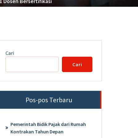
1 Dosen Bersertifikasi
Cari
Cari
Pos-pos Terbaru
Pemerintah Bidik Pajak dari Rumah
Kontrakan Tahun Depan