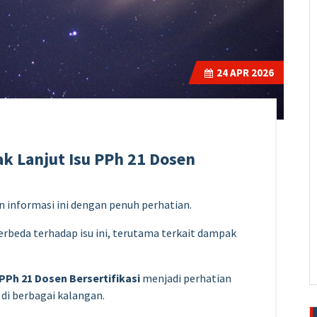
24
APR 2026
k Lanjut Isu PPh 21 Dosen
informasi ini dengan penuh perhatian.
beda terhadap isu ini, terutama terkait dampak
PPh 21 Dosen Bersertifikasi
menjadi perhatian
 di berbagai kalangan.