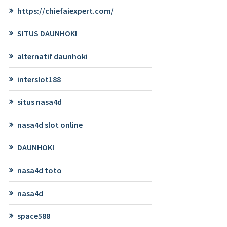
https://chiefaiexpert.com/
SITUS DAUNHOKI
alternatif daunhoki
interslot188
situs nasa4d
nasa4d slot online
DAUNHOKI
nasa4d toto
nasa4d
space588