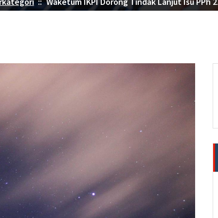
rkategori
::
Waketum IKPI Dorong Tindak Lanjut Isu PPh 2