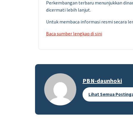
Perkembangan terbaru menunjukkan dinami
dicermati lebih lanjut.
Untuk membaca informasi resmi secara leng
Baca sumber lengkap di sini
PBN-daunhoki
Lihat Semua Posting