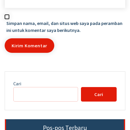
Simpan nama, email, dan situs web saya pada peramban
ini untuk komentar saya berikutnya.
Cari
Cari
Pos-pos Terbaru