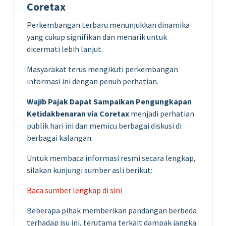
Coretax
Perkembangan terbaru menunjukkan dinamika
yang cukup signifikan dan menarik untuk
dicermati lebih lanjut.
Masyarakat terus mengikuti perkembangan
informasi ini dengan penuh perhatian.
Wajib Pajak Dapat Sampaikan Pengungkapan
Ketidakbenaran via Coretax
menjadi perhatian
publik hari ini dan memicu berbagai diskusi di
berbagai kalangan.
Untuk membaca informasi resmi secara lengkap,
silakan kunjungi sumber asli berikut:
Baca sumber lengkap di sini
Beberapa pihak memberikan pandangan berbeda
terhadap isu ini, terutama terkait dampak jangka