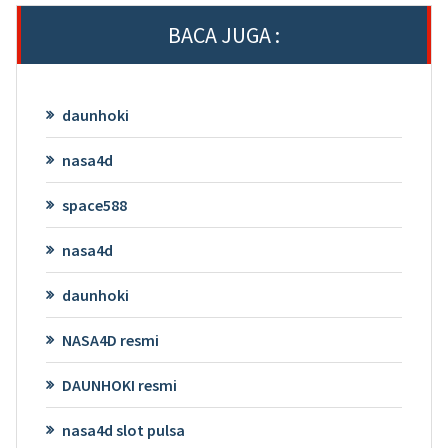
BACA JUGA :
daunhoki
nasa4d
space588
nasa4d
daunhoki
NASA4D resmi
DAUNHOKI resmi
nasa4d slot pulsa