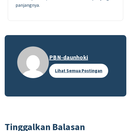
panjangnya.
PBN-daunhoki
Lihat Semua Postingan
Tinggalkan Balasan