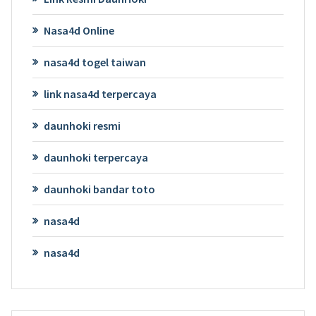
Nasa4d Online
nasa4d togel taiwan
link nasa4d terpercaya
daunhoki resmi
daunhoki terpercaya
daunhoki bandar toto
nasa4d
nasa4d