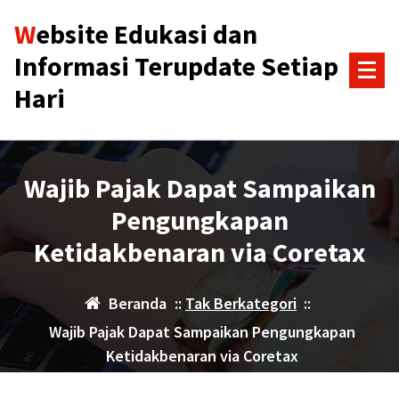
Lewati
Website Edukasi dan
ke
konten
Informasi Terupdate Setiap
Hari
Wajib Pajak Dapat Sampaikan
Pengungkapan
Ketidakbenaran via Coretax
Beranda
::
Tak Berkategori
::
Wajib Pajak Dapat Sampaikan Pengungkapan
Ketidakbenaran via Coretax