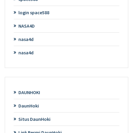
login space588
NASA4D
nasa4d
nasa4d
DAUNHOKI
DaunHoki
Situs DaunHoki
Link Resmi DaunHoki