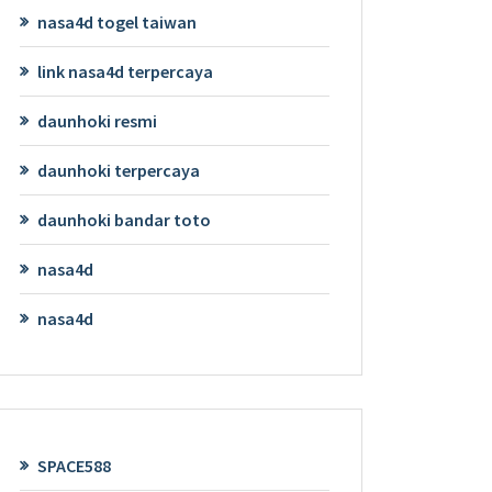
nasa4d togel taiwan
link nasa4d terpercaya
daunhoki resmi
daunhoki terpercaya
daunhoki bandar toto
nasa4d
nasa4d
SPACE588