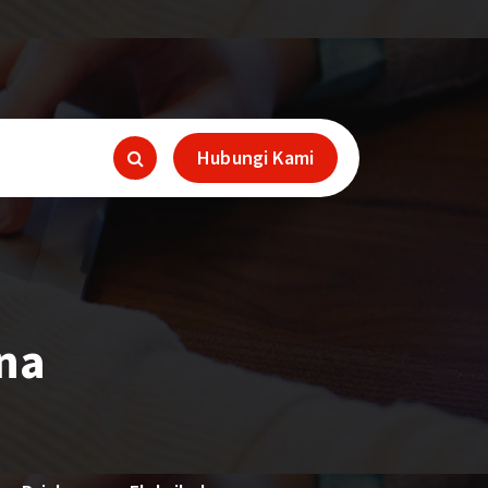
Hubungi Kami
na