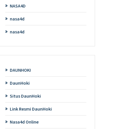
NASA4D
nasa4d
nasa4d
DAUNHOKI
DaunHoki
Situs DaunHoki
Link Resmi DaunHoki
Nasa4d Online