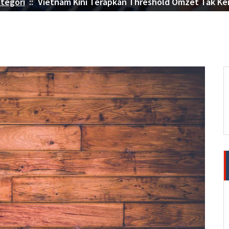
tegori
::
Vietnam Kini Terapkan Threshold Omzet Tak Ken