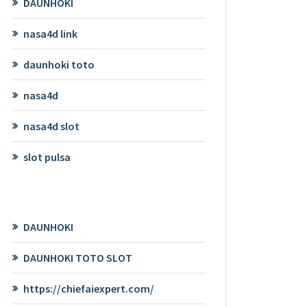
DAUNHOKI
nasa4d link
daunhoki toto
nasa4d
nasa4d slot
slot pulsa
DAUNHOKI
DAUNHOKI TOTO SLOT
https://chiefaiexpert.com/