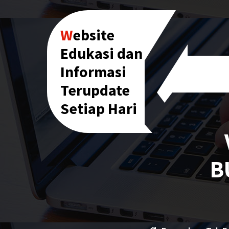
Lewati
ke
konten
Website
Edukasi dan
Informasi
Terupdate
Setiap Hari
B