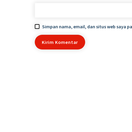
Simpan nama, email, dan situs web saya p