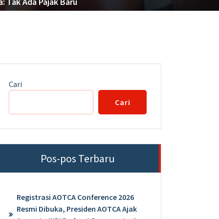
: Tak Ada Pajak Baru
Cari
Cari
Pos-pos Terbaru
Registrasi AOTCA Conference 2026
Resmi Dibuka, Presiden AOTCA Ajak