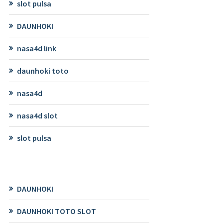
slot pulsa
DAUNHOKI
nasa4d link
daunhoki toto
nasa4d
nasa4d slot
slot pulsa
DAUNHOKI
DAUNHOKI TOTO SLOT