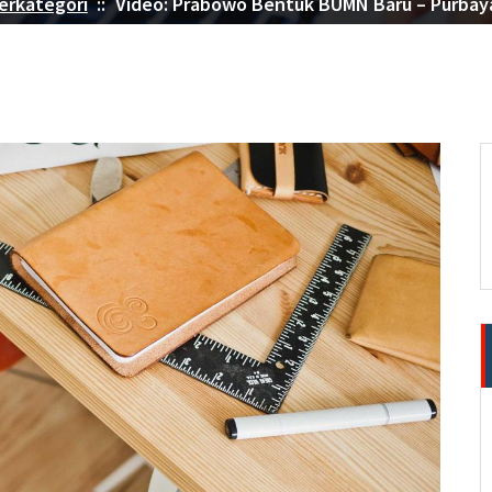
erkategori
::
Video: Prabowo Bentuk BUMN Baru – Purbaya