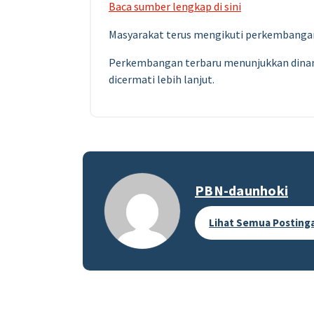
Baca sumber lengkap di sini
Masyarakat terus mengikuti perkembangan 
Perkembangan terbaru menunjukkan dinami
dicermati lebih lanjut.
PBN-daunhoki
Lihat Semua Posting