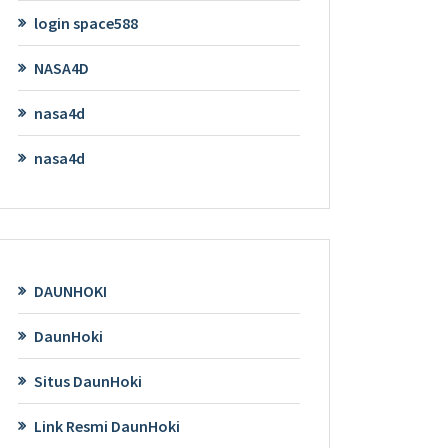
login space588
NASA4D
nasa4d
nasa4d
DAUNHOKI
DaunHoki
Situs DaunHoki
Link Resmi DaunHoki