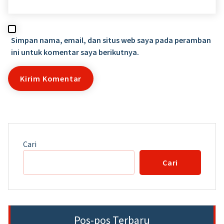
Simpan nama, email, dan situs web saya pada peramban
ini untuk komentar saya berikutnya.
Cari
Cari
Pos-pos Terbaru