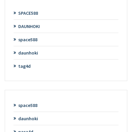
SPACE588
DAUNHOKI
space588
daunhoki
tag4d
space588
daunhoki
nasa4d