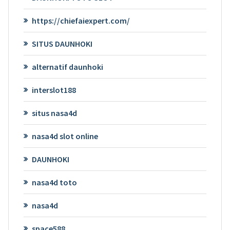
https://chiefaiexpert.com/
SITUS DAUNHOKI
alternatif daunhoki
interslot188
situs nasa4d
nasa4d slot online
DAUNHOKI
nasa4d toto
nasa4d
space588