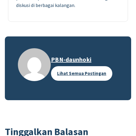
diskusi di berbagai kalangan.
PBN-daunhoki
Lihat Semua Postingan
Tinggalkan Balasan