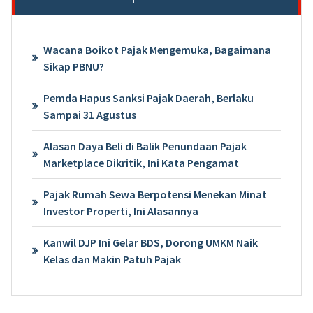
Wacana Boikot Pajak Mengemuka, Bagaimana
Sikap PBNU?
Pemda Hapus Sanksi Pajak Daerah, Berlaku
Sampai 31 Agustus
Alasan Daya Beli di Balik Penundaan Pajak
Marketplace Dikritik, Ini Kata Pengamat
Pajak Rumah Sewa Berpotensi Menekan Minat
Investor Properti, Ini Alasannya
Kanwil DJP Ini Gelar BDS, Dorong UMKM Naik
Kelas dan Makin Patuh Pajak