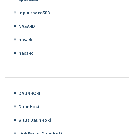
login space588
NASA4D
nasa4d
nasa4d
DAUNHOKI
DaunHoki
Situs DaunHoki
Link Resmi DaunHoki