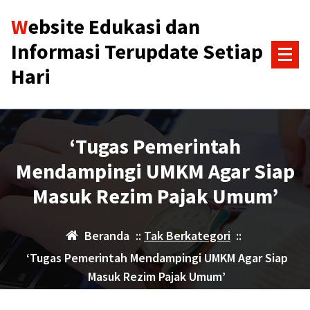
Lewati
Website Edukasi dan
ke
konten
Informasi Terupdate Setiap
Hari
‘Tugas Pemerintah
Mendampingi UMKM Agar Siap
Masuk Rezim Pajak Umum’
Beranda
::
Tak Berkategori
::
‘Tugas Pemerintah Mendampingi UMKM Agar Siap
Masuk Rezim Pajak Umum’