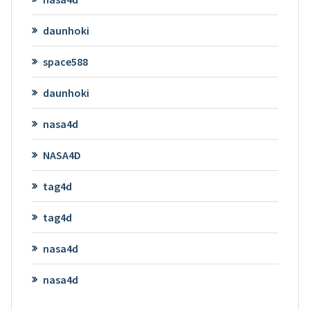
daunhoki
space588
daunhoki
nasa4d
NASA4D
tag4d
tag4d
nasa4d
nasa4d