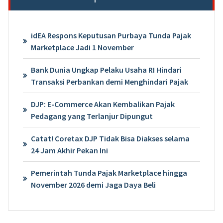
idEA Respons Keputusan Purbaya Tunda Pajak
Marketplace Jadi 1 November
Bank Dunia Ungkap Pelaku Usaha RI Hindari
Transaksi Perbankan demi Menghindari Pajak
DJP: E-Commerce Akan Kembalikan Pajak
Pedagang yang Terlanjur Dipungut
Catat! Coretax DJP Tidak Bisa Diakses selama
24 Jam Akhir Pekan Ini
Pemerintah Tunda Pajak Marketplace hingga
November 2026 demi Jaga Daya Beli