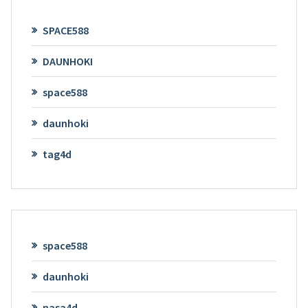
SPACE588
DAUNHOKI
space588
daunhoki
tag4d
space588
daunhoki
nasa4d