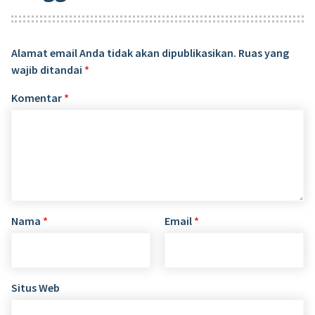
Alamat email Anda tidak akan dipublikasikan.
Ruas yang
wajib ditandai
*
Komentar
*
Nama
*
Email
*
Situs Web