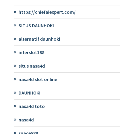
https://chiefaiexpert.com/
SITUS DAUNHOKI
alternatif daunhoki
interslot188
situs nasa4d
nasa4d slot online
DAUNHOKI
nasa4d toto
nasa4d
space588