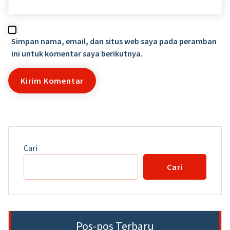
Simpan nama, email, dan situs web saya pada peramban
ini untuk komentar saya berikutnya.
Cari
Cari
Pos-pos Terbaru