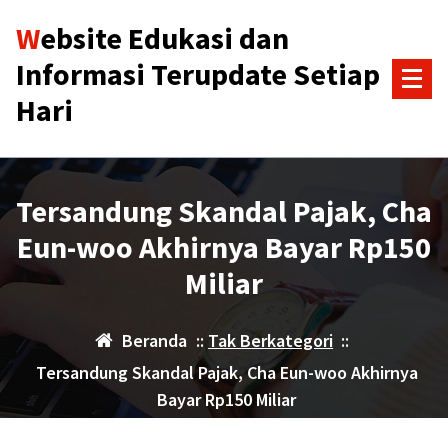
Lewati
Website Edukasi dan
ke
konten
Informasi Terupdate Setiap
Hari
Tersandung Skandal Pajak, Cha
Eun-woo Akhirnya Bayar Rp150
Miliar
Beranda
::
Tak Berkategori
::
Tersandung Skandal Pajak, Cha Eun-woo Akhirnya
Bayar Rp150 Miliar