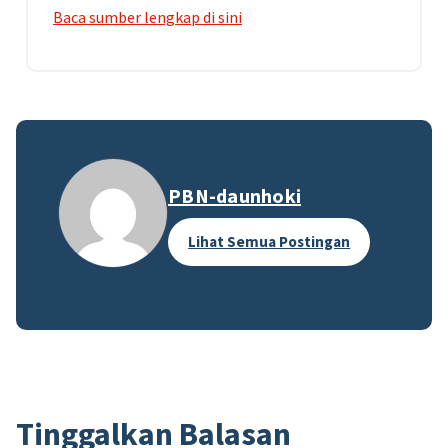
Baca sumber lengkap di sini
PBN-daunhoki
Lihat Semua Postingan
Tinggalkan Balasan