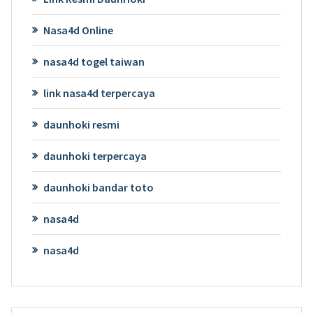
Nasa4d Online
nasa4d togel taiwan
link nasa4d terpercaya
daunhoki resmi
daunhoki terpercaya
daunhoki bandar toto
nasa4d
nasa4d