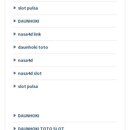
slot pulsa
DAUNHOKI
nasa4d link
daunhoki toto
nasa4d
nasa4d slot
slot pulsa
DAUNHOKI
DAUNHOKI TOTO SLOT