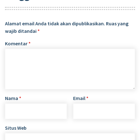
Alamat email Anda tidak akan dipublikasikan.
Ruas yang
wajib ditandai
*
Komentar
*
Nama
*
Email
*
Situs Web