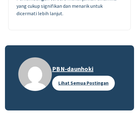
yang cukup signifikan dan menarik untuk
dicermati lebih lanjut.
PBN-daunhoki
Lihat Semua Postingan