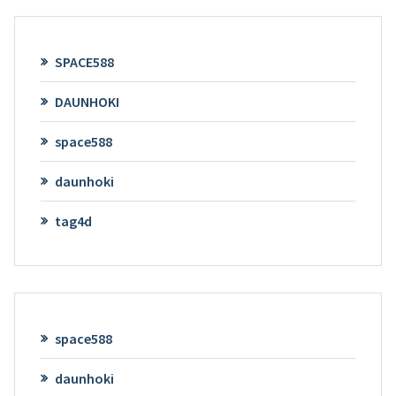
SPACE588
DAUNHOKI
space588
daunhoki
tag4d
space588
daunhoki