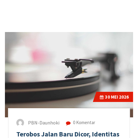
30
MEI 2026
PBN-Daunhoki
0 Komentar
Terobos Jalan Baru Dicor, Identitas