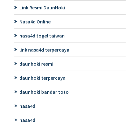
Link Resmi DaunHoki
Nasa4d Online
nasa4d togel taiwan
link nasa4d terpercaya
daunhoki resmi
daunhoki terpercaya
daunhoki bandar toto
nasa4d
nasa4d