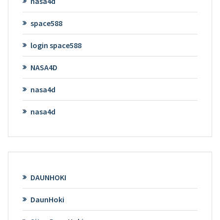
nasa4d
space588
login space588
NASA4D
nasa4d
nasa4d
DAUNHOKI
DaunHoki