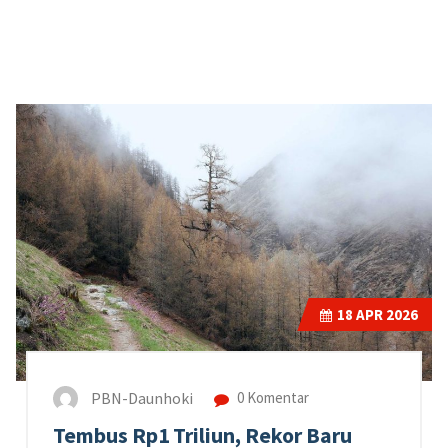
18
APR 2026
PBN-Daunhoki
0 Komentar
Tembus Rp1 Triliun, Rekor Baru