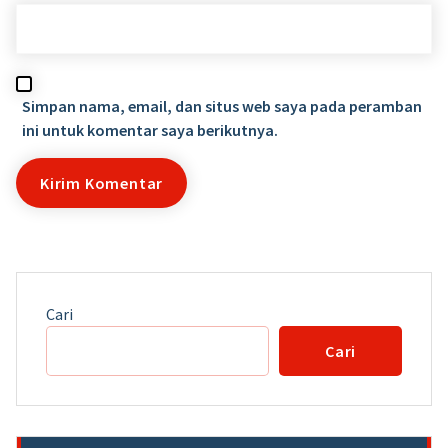
Simpan nama, email, dan situs web saya pada peramban
ini untuk komentar saya berikutnya.
Cari
Cari