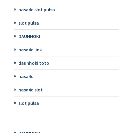
nasa4d slot pulsa
slot pulsa
DAUNHOKI
nasa4d link
daunhoki toto
nasa4d
nasa4d slot
slot pulsa