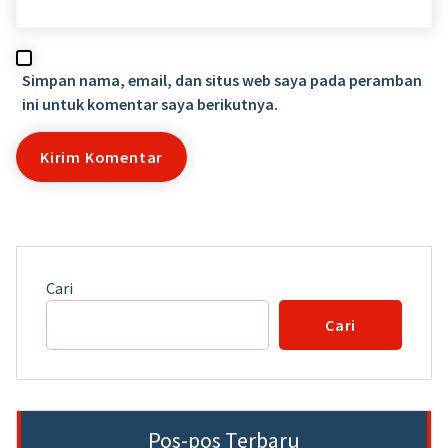
Simpan nama, email, dan situs web saya pada peramban
ini untuk komentar saya berikutnya.
Cari
Cari
Pos-pos Terbaru