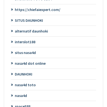
https://chiefaiexpert.com/
SITUS DAUNHOKI
alternatif daunhoki
interslot188
situs nasa4d
nasa4d slot online
DAUNHOKI
nasa4d toto
nasa4d
space588