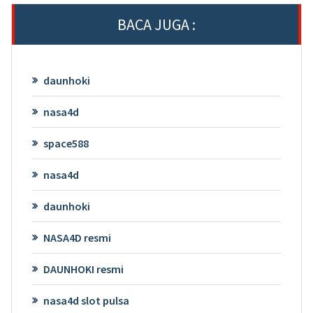
BACA JUGA :
daunhoki
nasa4d
space588
nasa4d
daunhoki
NASA4D resmi
DAUNHOKI resmi
nasa4d slot pulsa