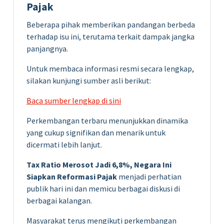
Pajak
Beberapa pihak memberikan pandangan berbeda
terhadap isu ini, terutama terkait dampak jangka
panjangnya.
Untuk membaca informasi resmi secara lengkap,
silakan kunjungi sumber asli berikut:
Baca sumber lengkap di sini
Perkembangan terbaru menunjukkan dinamika
yang cukup signifikan dan menarik untuk
dicermati lebih lanjut.
Tax Ratio Merosot Jadi 6,8%, Negara Ini
Siapkan Reformasi Pajak
menjadi perhatian
publik hari ini dan memicu berbagai diskusi di
berbagai kalangan.
Masyarakat terus mengikuti perkembangan