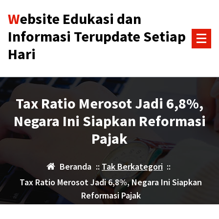
Lewati
Website Edukasi dan
ke
konten
Informasi Terupdate Setiap
Hari
Tax Ratio Merosot Jadi 6,8%,
Negara Ini Siapkan Reformasi
Pajak
Beranda
::
Tak Berkategori
::
Tax Ratio Merosot Jadi 6,8%, Negara Ini Siapkan
Reformasi Pajak