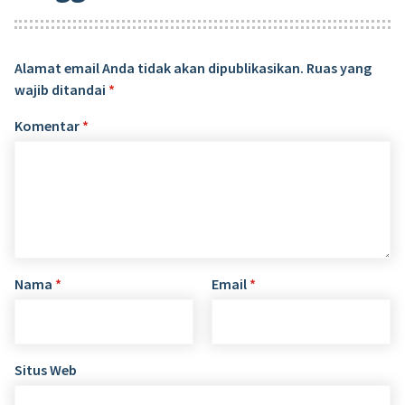
Alamat email Anda tidak akan dipublikasikan.
Ruas yang
wajib ditandai
*
Komentar
*
Nama
*
Email
*
Situs Web