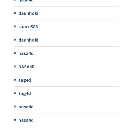
daunhoki
space588
daunhoki
nasa4d
NASA4D
tag4d
tag4d
nasa4d
nasa4d