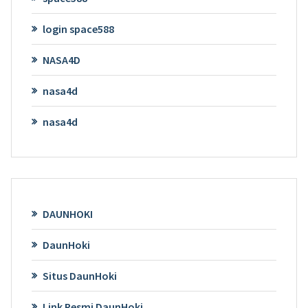
login space588
NASA4D
nasa4d
nasa4d
DAUNHOKI
DaunHoki
Situs DaunHoki
Link Resmi DaunHoki