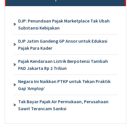
DJP: Penundaan Pajak Marketplace Tak Ubah
Substansi Kebijakan
DJP Jatim Gandeng GP Ansor untuk Edukasi
Pajak Para Kader
Pajak Kendaraan Listrik Berpotensi Tambah
PAD Jakarta Rp 2 Triliun
Negara Ini Naikkan PTKP untuk Tekan Praktik
Gaji ‘Amplop’
Tak Bayar Pajak Air Permukaan, Perusahaan
Sawit Terancam Sanksi