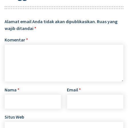
Alamat email Anda tidak akan dipublikasikan.
Ruas yang
wajib ditandai
*
Komentar
*
Nama
*
Email
*
Situs Web