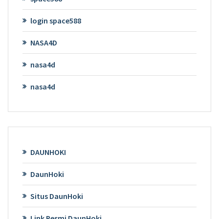
login space588
NASA4D
nasa4d
nasa4d
DAUNHOKI
DaunHoki
Situs DaunHoki
Link Resmi DaunHoki