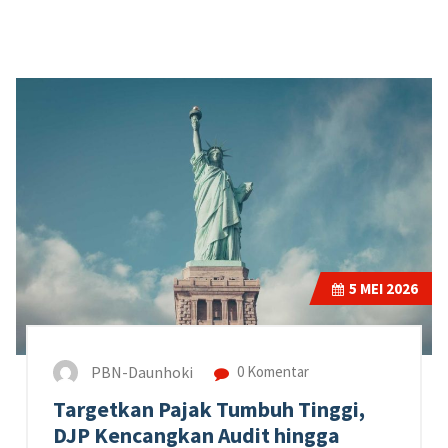
5
MEI 2026
PBN-Daunhoki
0 Komentar
Targetkan Pajak Tumbuh Tinggi,
DJP Kencangkan Audit hingga