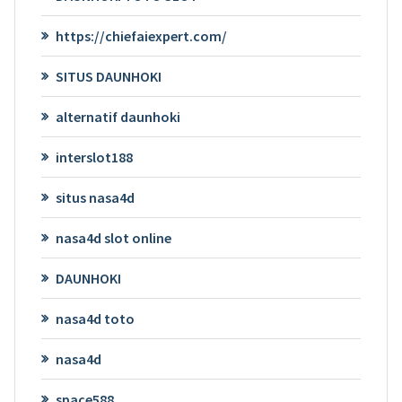
https://chiefaiexpert.com/
SITUS DAUNHOKI
alternatif daunhoki
interslot188
situs nasa4d
nasa4d slot online
DAUNHOKI
nasa4d toto
nasa4d
space588