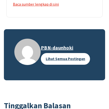
Baca sumber lengkap di sini
PBN-daunhoki
Lihat Semua Postingan
Tinggalkan Balasan