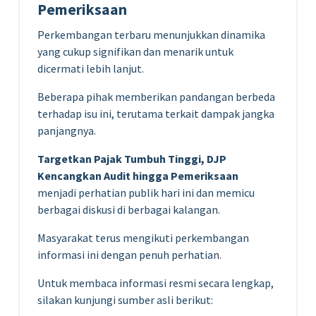
Pemeriksaan
Perkembangan terbaru menunjukkan dinamika
yang cukup signifikan dan menarik untuk
dicermati lebih lanjut.
Beberapa pihak memberikan pandangan berbeda
terhadap isu ini, terutama terkait dampak jangka
panjangnya.
Targetkan Pajak Tumbuh Tinggi, DJP
Kencangkan Audit hingga Pemeriksaan
menjadi perhatian publik hari ini dan memicu
berbagai diskusi di berbagai kalangan.
Masyarakat terus mengikuti perkembangan
informasi ini dengan penuh perhatian.
Untuk membaca informasi resmi secara lengkap,
silakan kunjungi sumber asli berikut: