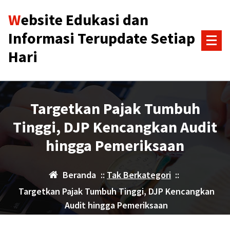
Lewati
Website Edukasi dan
ke
konten
Informasi Terupdate Setiap
Hari
Targetkan Pajak Tumbuh
Tinggi, DJP Kencangkan Audit
hingga Pemeriksaan
Beranda
::
Tak Berkategori
::
Targetkan Pajak Tumbuh Tinggi, DJP Kencangkan
Audit hingga Pemeriksaan