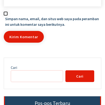
Simpan nama, email, dan situs web saya pada peramban
ini untuk komentar saya berikutnya.
Cari
Cari
Pos-pos Terbaru