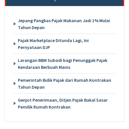
Jepang Pangkas Pajak Makanan Jadi 1% Mulai
Tahun Depan
Pajak Marketplace Ditunda Lagi, Ini
Pernyataan DJP
Larangan BBM Subsidi bagi Penunggak Pajak
Kendaraan Berbuah Manis
Pemerintah Bidik Pajak dari Rumah Kontrakan
Tahun Depan
Genjot Penerimaan, Ditjen Pajak Bakal Sasar
Pemilik Rumah Kontrakan