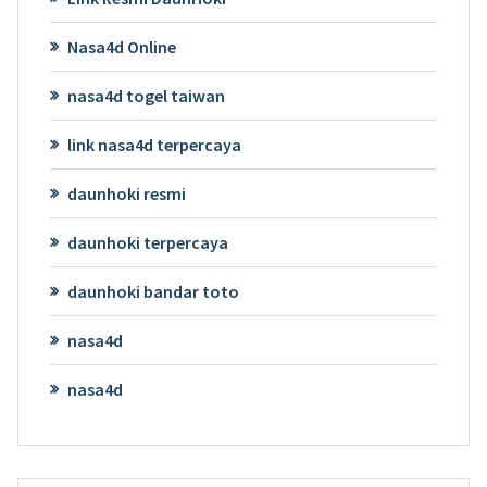
Nasa4d Online
nasa4d togel taiwan
link nasa4d terpercaya
daunhoki resmi
daunhoki terpercaya
daunhoki bandar toto
nasa4d
nasa4d