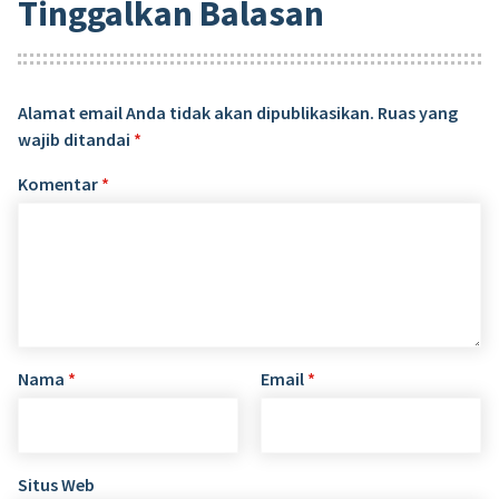
Tinggalkan Balasan
Alamat email Anda tidak akan dipublikasikan.
Ruas yang
wajib ditandai
*
Komentar
*
Nama
*
Email
*
Situs Web