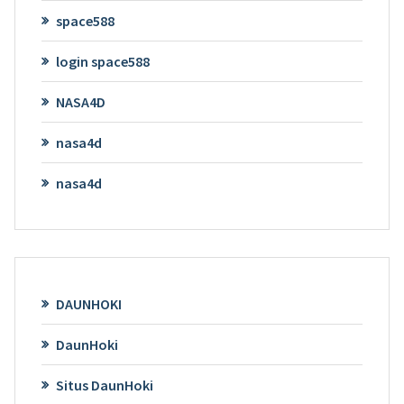
space588
login space588
NASA4D
nasa4d
nasa4d
DAUNHOKI
DaunHoki
Situs DaunHoki