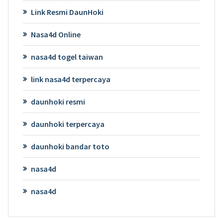
Link Resmi DaunHoki
Nasa4d Online
nasa4d togel taiwan
link nasa4d terpercaya
daunhoki resmi
daunhoki terpercaya
daunhoki bandar toto
nasa4d
nasa4d