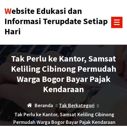
Lewati
Website Edukasi dan
ke
konten
Informasi Terupdate Setiap
Hari
Tak Perlu ke Kantor, Samsat
Keliling Cibinong Permudah
Warga Bogor Bayar Pajak
Kendaraan
Beranda
::
Tak Berkategori
::
Tak Perlu ke Kantor, Samsat Keliling Cibinong
Permudah Warga Bogor Bayar Pajak Kendaraan