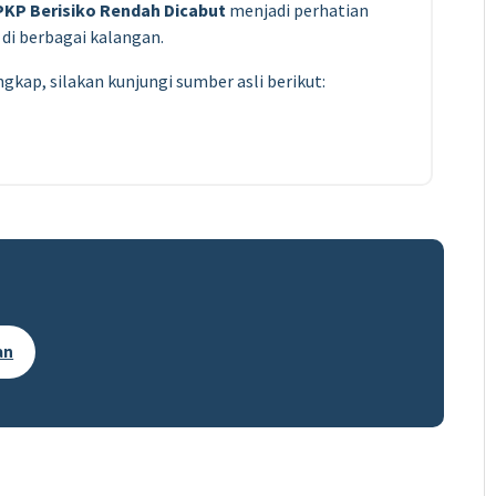
 PKP Berisiko Rendah Dicabut
menjadi perhatian
 di berbagai kalangan.
kap, silakan kunjungi sumber asli berikut:
an