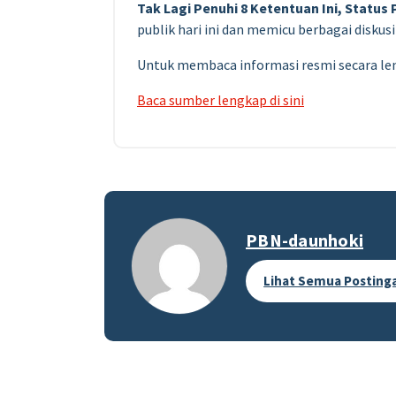
Tak Lagi Penuhi 8 Ketentuan Ini, Status
publik hari ini dan memicu berbagai diskusi
Untuk membaca informasi resmi secara leng
Baca sumber lengkap di sini
PBN-daunhoki
Lihat Semua Posting