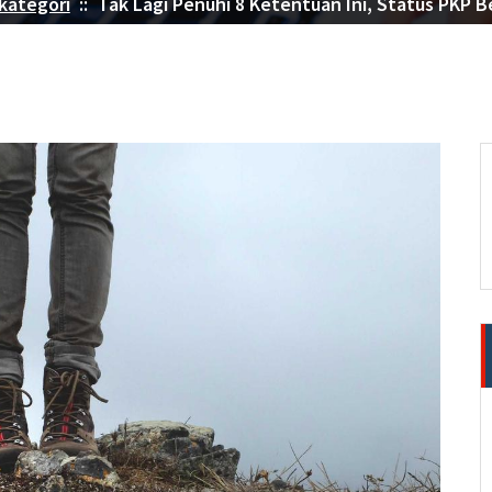
kategori
::
Tak Lagi Penuhi 8 Ketentuan Ini, Status PKP B