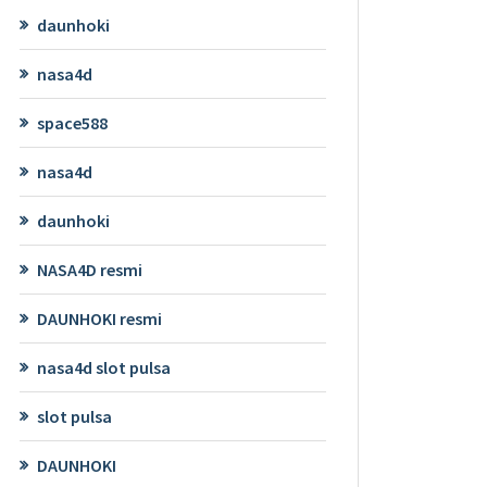
daunhoki
nasa4d
space588
nasa4d
daunhoki
NASA4D resmi
DAUNHOKI resmi
nasa4d slot pulsa
slot pulsa
DAUNHOKI