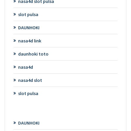
nasa4d slot pulsa
slot pulsa
DAUNHOKI
nasa4d link
daunhoki toto
nasa4d
nasa4d slot
slot pulsa
DAUNHOKI