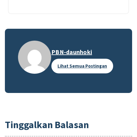
PBN-daunhoki
Lihat Semua Postingan
Tinggalkan Balasan