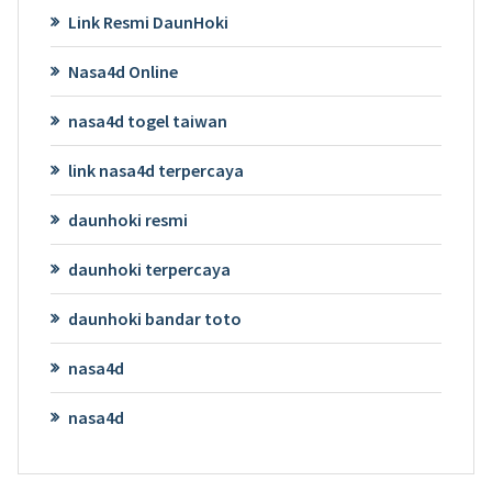
Link Resmi DaunHoki
Nasa4d Online
nasa4d togel taiwan
link nasa4d terpercaya
daunhoki resmi
daunhoki terpercaya
daunhoki bandar toto
nasa4d
nasa4d