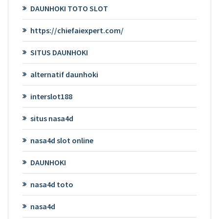
DAUNHOKI TOTO SLOT
https://chiefaiexpert.com/
SITUS DAUNHOKI
alternatif daunhoki
interslot188
situs nasa4d
nasa4d slot online
DAUNHOKI
nasa4d toto
nasa4d