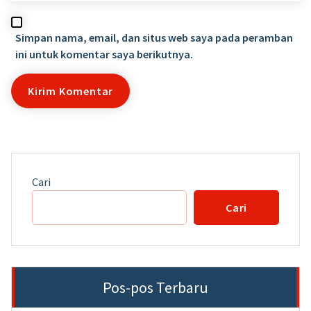
Simpan nama, email, dan situs web saya pada peramban
ini untuk komentar saya berikutnya.
Cari
Cari
Pos-pos Terbaru