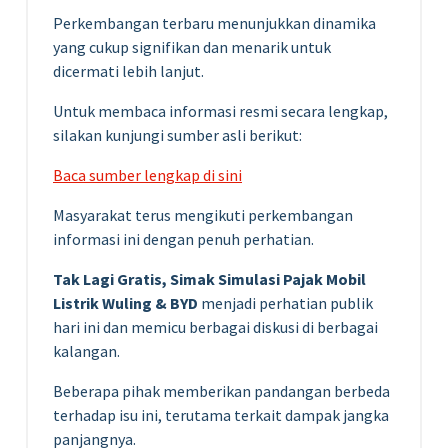
Perkembangan terbaru menunjukkan dinamika
yang cukup signifikan dan menarik untuk
dicermati lebih lanjut.
Untuk membaca informasi resmi secara lengkap,
silakan kunjungi sumber asli berikut:
Baca sumber lengkap di sini
Masyarakat terus mengikuti perkembangan
informasi ini dengan penuh perhatian.
Tak Lagi Gratis, Simak Simulasi Pajak Mobil
Listrik Wuling & BYD
menjadi perhatian publik
hari ini dan memicu berbagai diskusi di berbagai
kalangan.
Beberapa pihak memberikan pandangan berbeda
terhadap isu ini, terutama terkait dampak jangka
panjangnya.