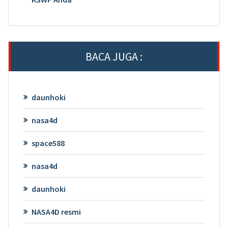
BACA JUGA :
daunhoki
nasa4d
space588
nasa4d
daunhoki
NASA4D resmi