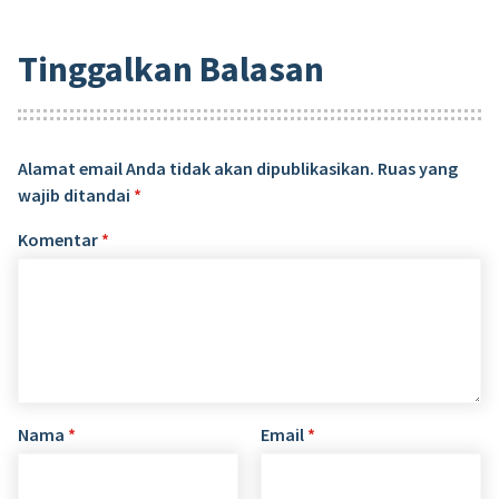
Tinggalkan Balasan
Alamat email Anda tidak akan dipublikasikan.
Ruas yang
wajib ditandai
*
Komentar
*
Nama
*
Email
*