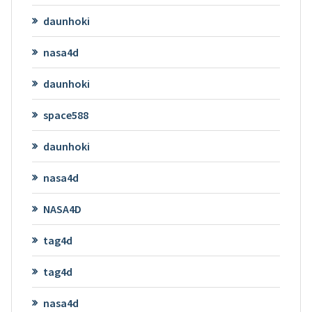
daunhoki
nasa4d
daunhoki
space588
daunhoki
nasa4d
NASA4D
tag4d
tag4d
nasa4d