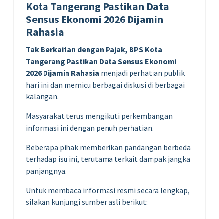
Kota Tangerang Pastikan Data
Sensus Ekonomi 2026 Dijamin
Rahasia
Tak Berkaitan dengan Pajak, BPS Kota
Tangerang Pastikan Data Sensus Ekonomi
2026 Dijamin Rahasia
menjadi perhatian publik
hari ini dan memicu berbagai diskusi di berbagai
kalangan.
Masyarakat terus mengikuti perkembangan
informasi ini dengan penuh perhatian.
Beberapa pihak memberikan pandangan berbeda
terhadap isu ini, terutama terkait dampak jangka
panjangnya.
Untuk membaca informasi resmi secara lengkap,
silakan kunjungi sumber asli berikut: