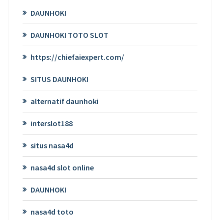
DAUNHOKI
DAUNHOKI TOTO SLOT
https://chiefaiexpert.com/
SITUS DAUNHOKI
alternatif daunhoki
interslot188
situs nasa4d
nasa4d slot online
DAUNHOKI
nasa4d toto