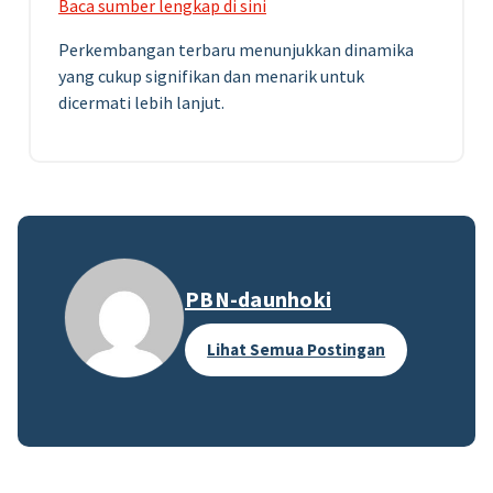
Baca sumber lengkap di sini
Perkembangan terbaru menunjukkan dinamika
yang cukup signifikan dan menarik untuk
dicermati lebih lanjut.
PBN-daunhoki
Lihat Semua Postingan