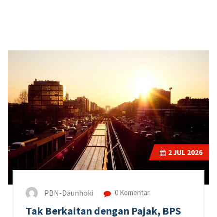
2
JUL 2026
PBN-Daunhoki
0 Komentar
Tak Berkaitan dengan Pajak, BPS