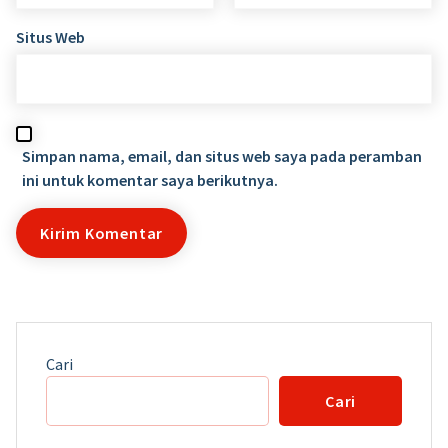
Situs Web
Simpan nama, email, dan situs web saya pada peramban
ini untuk komentar saya berikutnya.
Cari
Cari