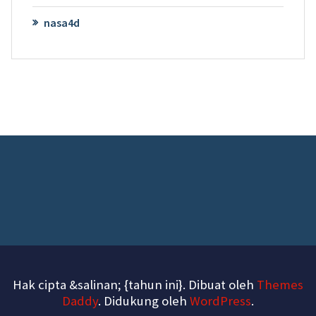
nasa4d
Hak cipta &salinan; {tahun ini}. Dibuat oleh
Themes
Daddy
. Didukung oleh
WordPress
.