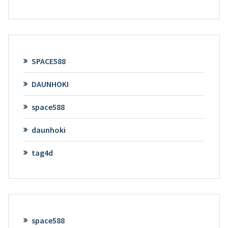
SPACE588
DAUNHOKI
space588
daunhoki
tag4d
space588