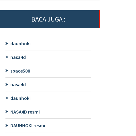
BACA JUGA :
daunhoki
nasa4d
space588
nasa4d
daunhoki
NASA4D resmi
DAUNHOKI resmi