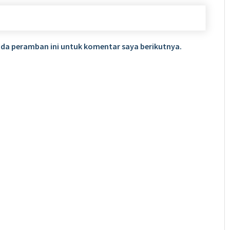
ada peramban ini untuk komentar saya berikutnya.