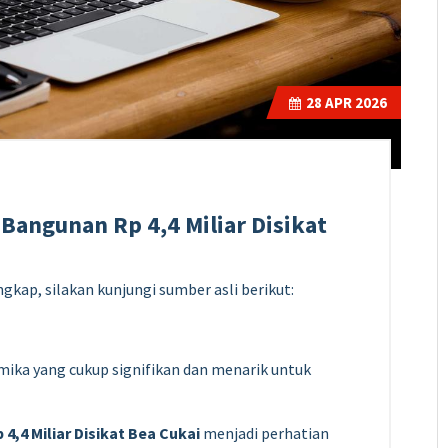
28
APR 2026
 Bangunan Rp 4,4 Miliar Disikat
kap, silakan kunjungi sumber asli berikut:
ka yang cukup signifikan dan menarik untuk
4,4 Miliar Disikat Bea Cukai
menjadi perhatian