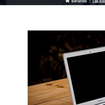
Beranda
::
Tak Be