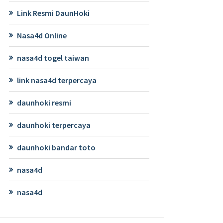
Link Resmi DaunHoki
Nasa4d Online
nasa4d togel taiwan
link nasa4d terpercaya
daunhoki resmi
daunhoki terpercaya
daunhoki bandar toto
nasa4d
nasa4d