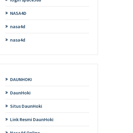
NASA4D
nasa4d
nasa4d
DAUNHOKI
DaunHoki
Situs DaunHoki
Link Resmi DaunHoki
Nasa4d Online