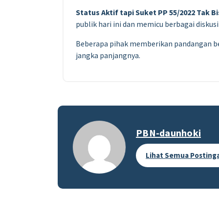
Status Aktif tapi Suket PP 55/2022 Tak B
publik hari ini dan memicu berbagai diskusi
Beberapa pihak memberikan pandangan ber
jangka panjangnya.
PBN-daunhoki
Lihat Semua Posting