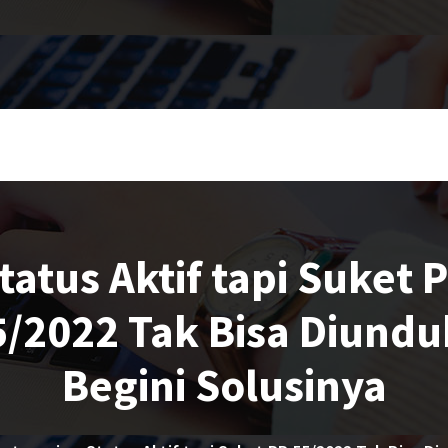
tatus Aktif tapi Suket 
5/2022 Tak Bisa Diundu
Begini Solusinya