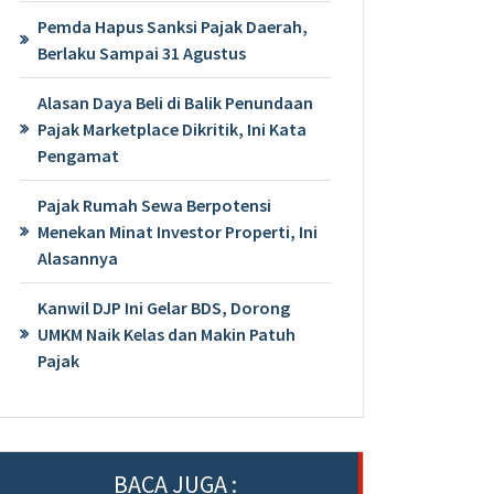
Pemda Hapus Sanksi Pajak Daerah,
Berlaku Sampai 31 Agustus
Alasan Daya Beli di Balik Penundaan
Pajak Marketplace Dikritik, Ini Kata
Pengamat
Pajak Rumah Sewa Berpotensi
Menekan Minat Investor Properti, Ini
Alasannya
Kanwil DJP Ini Gelar BDS, Dorong
UMKM Naik Kelas dan Makin Patuh
Pajak
BACA JUGA :