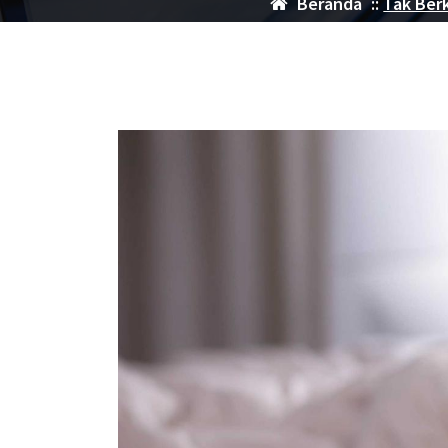
Beranda
::
Tak Ber