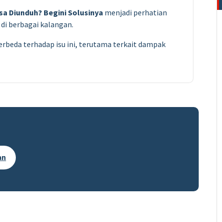
isa Diunduh? Begini Solusinya
menjadi perhatian
 di berbagai kalangan.
beda terhadap isu ini, terutama terkait dampak
an