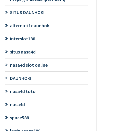
SITUS DAUNHOKI
alternatif daunhoki
interslot188
situs nasa4d
nasa4d slot online
DAUNHOKI
nasa4d toto
nasa4d
space588
login space588