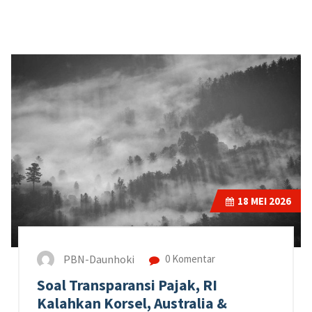
18
MEI 2026
PBN-Daunhoki
0 Komentar
Soal Transparansi Pajak, RI
Kalahkan Korsel, Australia &