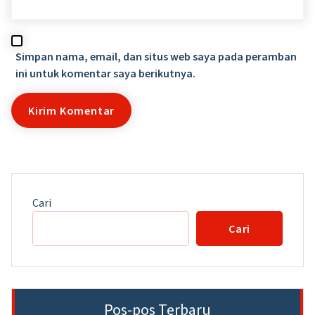
Simpan nama, email, dan situs web saya pada peramban
ini untuk komentar saya berikutnya.
Cari
Cari
Pos-pos Terbaru