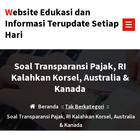
Lewati
Website Edukasi dan
ke
konten
Informasi Terupdate Setiap
Hari
Soal Transparansi Pajak, RI
Kalahkan Korsel, Australia &
Kanada
Beranda
::
Tak Berkategori
::
Soal Transparansi Pajak, RI Kalahkan Korsel, Australia
& Kanada