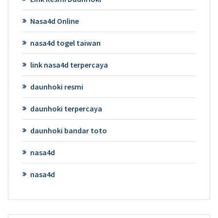
Nasa4d Online
nasa4d togel taiwan
link nasa4d terpercaya
daunhoki resmi
daunhoki terpercaya
daunhoki bandar toto
nasa4d
nasa4d