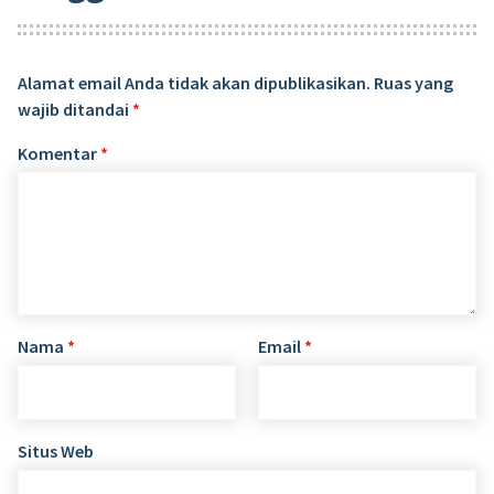
Alamat email Anda tidak akan dipublikasikan.
Ruas yang
wajib ditandai
*
Komentar
*
Nama
*
Email
*
Situs Web