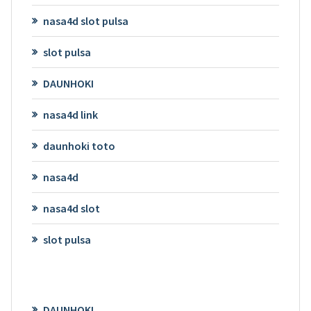
nasa4d slot pulsa
slot pulsa
DAUNHOKI
nasa4d link
daunhoki toto
nasa4d
nasa4d slot
slot pulsa
DAUNHOKI