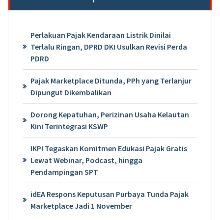
Perlakuan Pajak Kendaraan Listrik Dinilai
Terlalu Ringan, DPRD DKI Usulkan Revisi Perda
PDRD
Pajak Marketplace Ditunda, PPh yang Terlanjur
Dipungut Dikembalikan
Dorong Kepatuhan, Perizinan Usaha Kelautan
Kini Terintegrasi KSWP
IKPI Tegaskan Komitmen Edukasi Pajak Gratis
Lewat Webinar, Podcast, hingga
Pendampingan SPT
idEA Respons Keputusan Purbaya Tunda Pajak
Marketplace Jadi 1 November