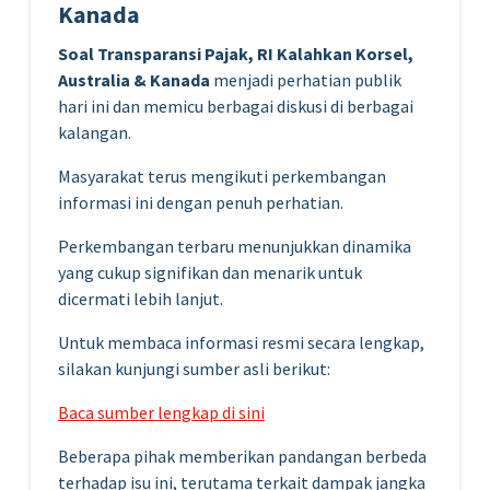
Kanada
Soal Transparansi Pajak, RI Kalahkan Korsel,
Australia & Kanada
menjadi perhatian publik
hari ini dan memicu berbagai diskusi di berbagai
kalangan.
Masyarakat terus mengikuti perkembangan
informasi ini dengan penuh perhatian.
Perkembangan terbaru menunjukkan dinamika
yang cukup signifikan dan menarik untuk
dicermati lebih lanjut.
Untuk membaca informasi resmi secara lengkap,
silakan kunjungi sumber asli berikut:
Baca sumber lengkap di sini
Beberapa pihak memberikan pandangan berbeda
terhadap isu ini, terutama terkait dampak jangka