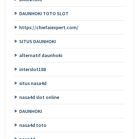
DAUNHOKI TOTO SLOT
https://chiefaiexpert.com/
SITUS DAUNHOKI
alternatif daunhoki
interslot188
situs nasa4d
nasa4d slot online
DAUNHOKI
nasa4d toto