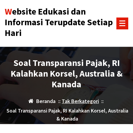
Lewati
Website Edukasi dan
ke
konten
Informasi Terupdate Setiap
Hari
Soal Transparansi Pajak, RI
Kalahkan Korsel, Australia &
Kanada
Beranda
::
Tak Berkategori
::
Soal Transparansi Pajak, RI Kalahkan Korsel, Australia
& Kanada