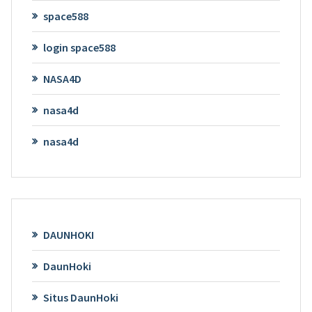
space588
login space588
NASA4D
nasa4d
nasa4d
DAUNHOKI
DaunHoki
Situs DaunHoki