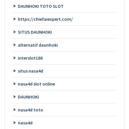
DAUNHOKI TOTO SLOT
https://chiefaiexpert.com/
SITUS DAUNHOKI
alternatif daunhoki
interslot188
situs nasa4d
nasa4d slot online
DAUNHOKI
nasa4d toto
nasa4d