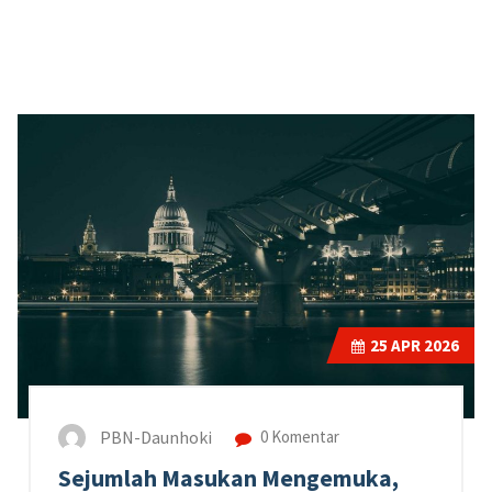
25
APR 2026
PBN-Daunhoki
0 Komentar
Sejumlah Masukan Mengemuka,