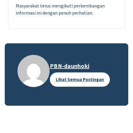
Masyarakat terus mengikuti perkembangan
informasi ini dengan penuh perhatian.
PBN-daunhoki
Lihat Semua Postingan