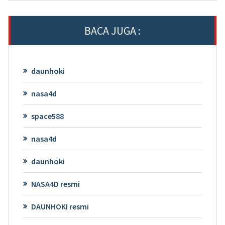
BACA JUGA :
daunhoki
nasa4d
space588
nasa4d
daunhoki
NASA4D resmi
DAUNHOKI resmi