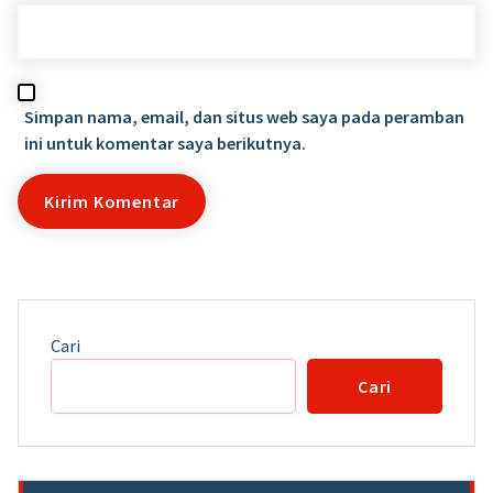
Simpan nama, email, dan situs web saya pada peramban
ini untuk komentar saya berikutnya.
Cari
Cari