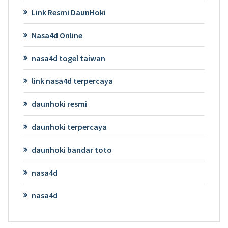
Link Resmi DaunHoki
Nasa4d Online
nasa4d togel taiwan
link nasa4d terpercaya
daunhoki resmi
daunhoki terpercaya
daunhoki bandar toto
nasa4d
nasa4d