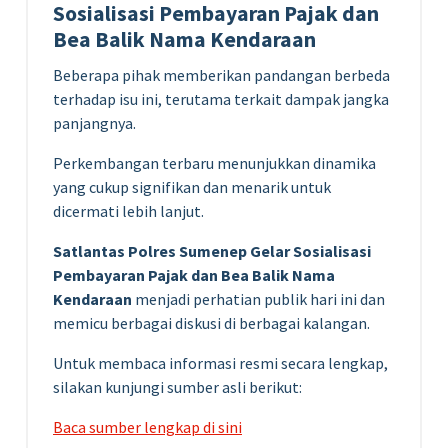
Sosialisasi Pembayaran Pajak dan
Bea Balik Nama Kendaraan
Beberapa pihak memberikan pandangan berbeda
terhadap isu ini, terutama terkait dampak jangka
panjangnya.
Perkembangan terbaru menunjukkan dinamika
yang cukup signifikan dan menarik untuk
dicermati lebih lanjut.
Satlantas Polres Sumenep Gelar Sosialisasi
Pembayaran Pajak dan Bea Balik Nama
Kendaraan
menjadi perhatian publik hari ini dan
memicu berbagai diskusi di berbagai kalangan.
Untuk membaca informasi resmi secara lengkap,
silakan kunjungi sumber asli berikut:
Baca sumber lengkap di sini