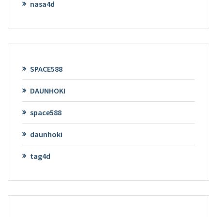
nasa4d
SPACE588
DAUNHOKI
space588
daunhoki
tag4d