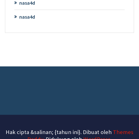
nasa4d
nasa4d
Hak cipta &salinan; {tahun ini}. Dibuat oleh
Themes