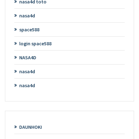
nasa4d toto
nasa4d
space588
login space588
NASA4D
nasa4d
nasa4d
DAUNHOKI