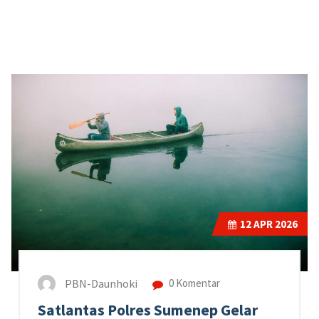
12
APR 2026
PBN-Daunhoki
0 Komentar
Satlantas Polres Sumenep Gelar