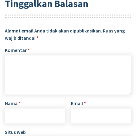
Tinggalkan Balasan
Alamat email Anda tidak akan dipublikasikan.
Ruas yang
wajib ditandai
*
Komentar
*
Nama
*
Email
*
Situs Web