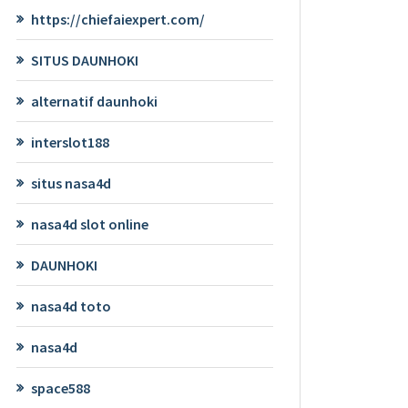
https://chiefaiexpert.com/
SITUS DAUNHOKI
alternatif daunhoki
interslot188
situs nasa4d
nasa4d slot online
DAUNHOKI
nasa4d toto
nasa4d
space588