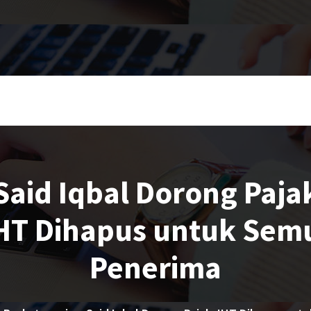
Said Iqbal Dorong Paja
HT Dihapus untuk Sem
Penerima