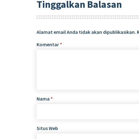
Tinggalkan Balasan
Alamat email Anda tidak akan dipublikasikan.
Komentar
*
Nama
*
Situs Web