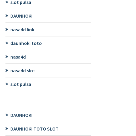
slot pulsa
DAUNHOKI
nasa4d link
daunhoki toto
nasa4d
nasa4d slot
slot pulsa
DAUNHOKI
DAUNHOKI TOTO SLOT