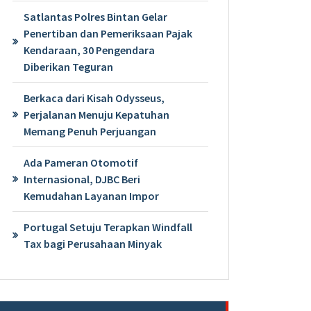
Satlantas Polres Bintan Gelar
Penertiban dan Pemeriksaan Pajak
Kendaraan, 30 Pengendara
Diberikan Teguran
Berkaca dari Kisah Odysseus,
Perjalanan Menuju Kepatuhan
Memang Penuh Perjuangan
Ada Pameran Otomotif
Internasional, DJBC Beri
Kemudahan Layanan Impor
Portugal Setuju Terapkan Windfall
Tax bagi Perusahaan Minyak