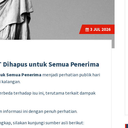
3
JUL 2026
HT Dihapus untuk Semua Penerima
ntuk Semua Penerima
menjadi perhatian publik hari
i kalangan.
beda terhadap isu ini, terutama terkait dampak
informasi ini dengan penuh perhatian.
kap, silakan kunjungi sumber asli berikut: