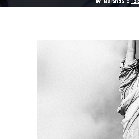
Beranda
::
Tak