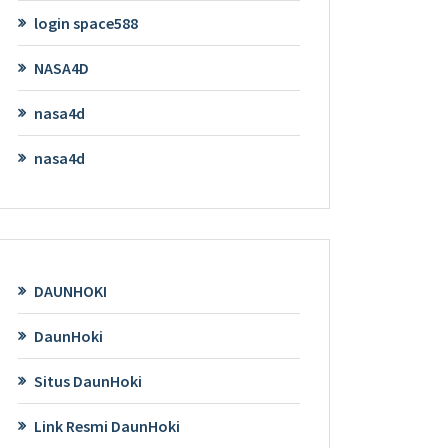
login space588
NASA4D
nasa4d
nasa4d
DAUNHOKI
DaunHoki
Situs DaunHoki
Link Resmi DaunHoki