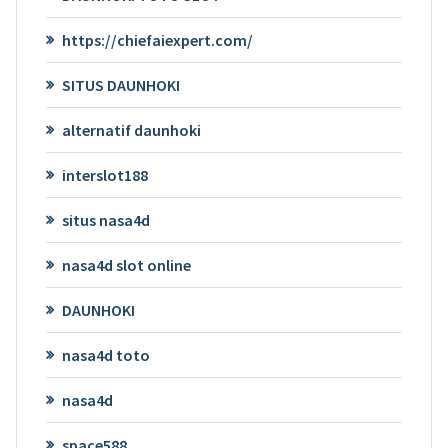
https://chiefaiexpert.com/
SITUS DAUNHOKI
alternatif daunhoki
interslot188
situs nasa4d
nasa4d slot online
DAUNHOKI
nasa4d toto
nasa4d
space588