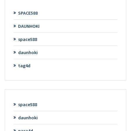
SPACE588
DAUNHOKI
space588
daunhoki
tag4d
space588
daunhoki
nasa4d