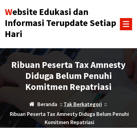
Lewati
Website Edukasi dan
ke
konten
Informasi Terupdate Setiap
Hari
Ribuan Peserta Tax Amnesty
Diduga Belum Penuhi
Komitmen Repatriasi
Beranda
::
Tak Berkategori
::
Ribuan Peserta Tax Amnesty Diduga Belum Penuhi
Komitmen Repatriasi