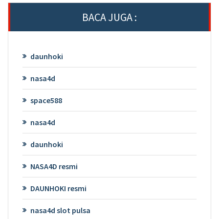
BACA JUGA :
daunhoki
nasa4d
space588
nasa4d
daunhoki
NASA4D resmi
DAUNHOKI resmi
nasa4d slot pulsa