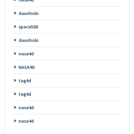
daunhoki
space588
daunhoki
nasa4d
NASA4D
tag4d
tag4d
nasa4d
nasa4d