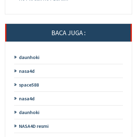
BACA JUGA :
daunhoki
nasa4d
space588
nasa4d
daunhoki
NASA4D resmi