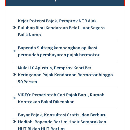
Kejar Potensi Pajak, Pemprov NTB Ajak
Puluhan Ribu Kendaraan Pelat Luar Segera
Balik Nama
Bapenda Sulteng kembangkan aplikasi
permudah pembayaran pajak bermotor
Mulai 10 Agustus, Pemprov Kepri Beri
Keringanan Pajak Kendaraan Bermotor hingga
50 Persen
VIDEO: Pemerintah Cari Pajak Baru, Rumah
Kontrakan Bakal Dikenakan
Bayar Pajak, Konsultasi Gratis, dan Berburu
Hadiah: Bapenda Bartim Hadir Semarakkan
HUT RI dan HUT Bartim