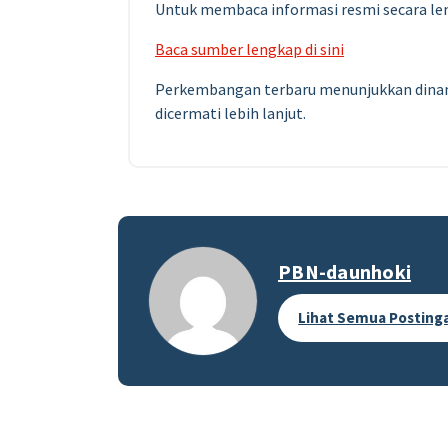
Untuk membaca informasi resmi secara leng
Baca sumber lengkap di sini
Perkembangan terbaru menunjukkan dinami
dicermati lebih lanjut.
PBN-daunhoki
Lihat Semua Posting