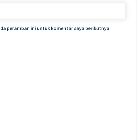
ada peramban ini untuk komentar saya berikutnya.