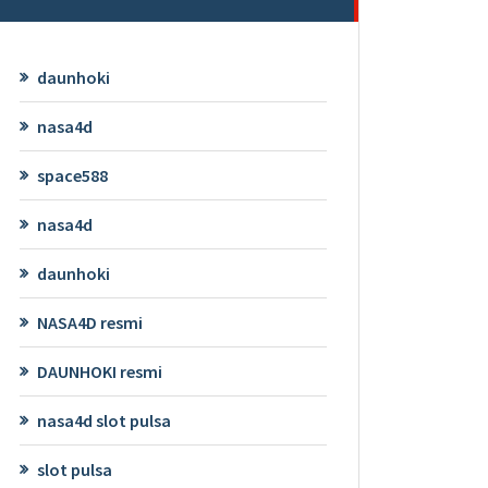
daunhoki
nasa4d
space588
nasa4d
daunhoki
NASA4D resmi
DAUNHOKI resmi
nasa4d slot pulsa
slot pulsa