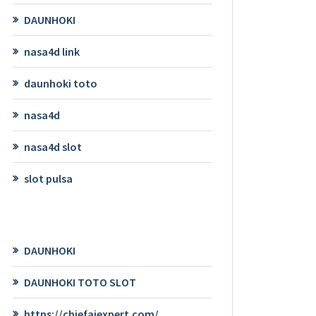
DAUNHOKI
nasa4d link
daunhoki toto
nasa4d
nasa4d slot
slot pulsa
DAUNHOKI
DAUNHOKI TOTO SLOT
https://chiefaiexpert.com/