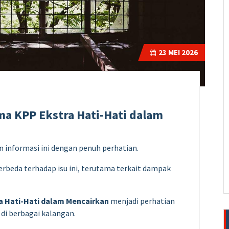
23
MEI 2026
uma KPP Ekstra Hati-Hati dalam
informasi ini dengan penuh perhatian.
beda terhadap isu ini, terutama terkait dampak
ra Hati-Hati dalam Mencairkan
menjadi perhatian
 di berbagai kalangan.