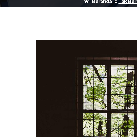
Beranda
::
Tak Ber