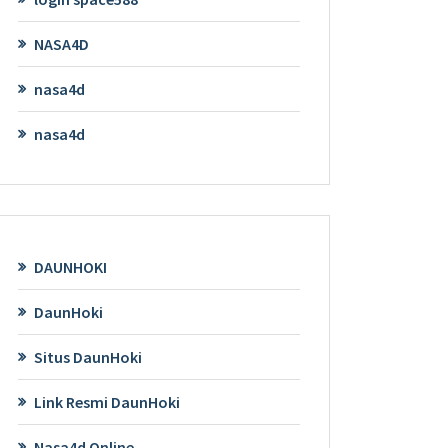
NASA4D
nasa4d
nasa4d
DAUNHOKI
DaunHoki
Situs DaunHoki
Link Resmi DaunHoki
Nasa4d Online