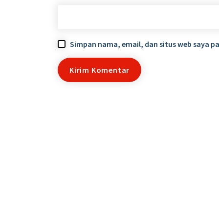
Simpan nama, email, dan situs web saya p