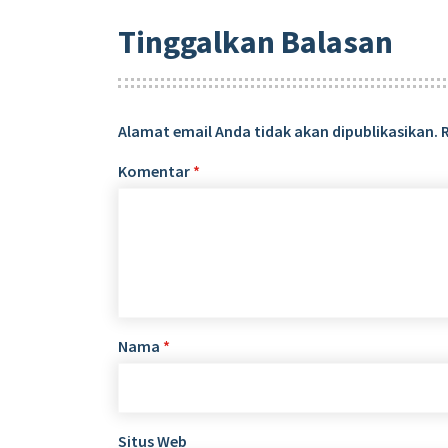
Tinggalkan Balasan
Alamat email Anda tidak akan dipublikasikan.
Komentar
*
Nama
*
Situs Web