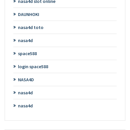
nasa4d slot online
DAUNHOKI
nasa4d toto
nasa4d
space588
login space588
NASA4D
nasa4d
nasa4d