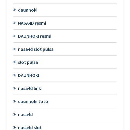
daunhoki
NASA4D resmi
DAUNHOKI resmi
nasa4d slot pulsa
slot pulsa
DAUNHOKI
nasa4d link
daunhoki toto
nasa4d
nasa4d slot