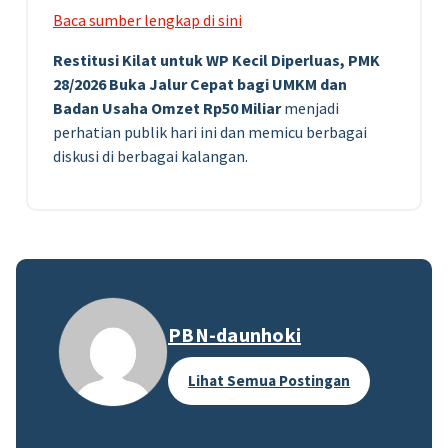
Baca sumber lengkap di sini
Restitusi Kilat untuk WP Kecil Diperluas, PMK
28/2026 Buka Jalur Cepat bagi UMKM dan
Badan Usaha Omzet Rp50 Miliar
menjadi
perhatian publik hari ini dan memicu berbagai
diskusi di berbagai kalangan.
PBN-daunhoki
Lihat Semua Postingan