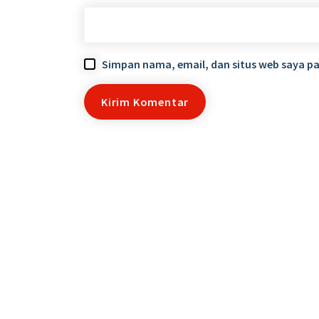
Simpan nama, email, dan situs web saya p