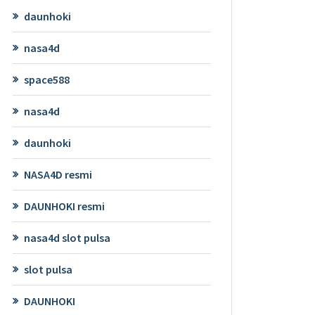
daunhoki
nasa4d
space588
nasa4d
daunhoki
NASA4D resmi
DAUNHOKI resmi
nasa4d slot pulsa
slot pulsa
DAUNHOKI