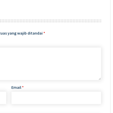
Ruas yang wajib ditandai
*
Email
*