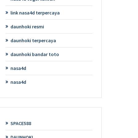
link nasa4d terpercaya
daunhoki resmi
daunhoki terpercaya
daunhoki bandar toto
nasa4d
nasa4d
SPACE588
DAUNHOKI