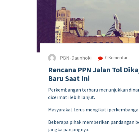
PBN-Daunhoki
0 Komentar
Rencana PPN Jalan Tol Dika
Baru Saat Ini
Perkembangan terbaru menunjukkan dinami
dicermati lebih lanjut.
Masyarakat terus mengikuti perkembangan 
Beberapa pihak memberikan pandangan ber
jangka panjangnya.