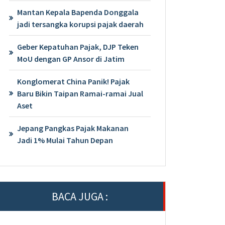
Mantan Kepala Bapenda Donggala
jadi tersangka korupsi pajak daerah
Geber Kepatuhan Pajak, DJP Teken
MoU dengan GP Ansor di Jatim
Konglomerat China Panik! Pajak
Baru Bikin Taipan Ramai-ramai Jual
Aset
Jepang Pangkas Pajak Makanan
Jadi 1% Mulai Tahun Depan
BACA JUGA :