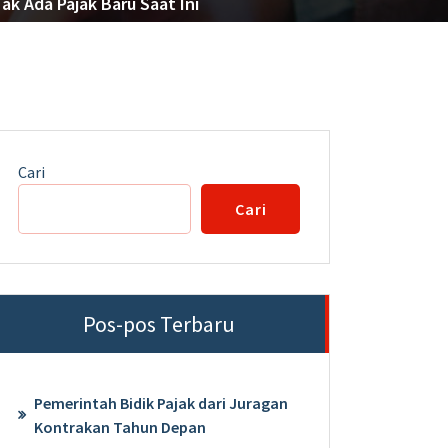
k Ada Pajak Baru Saat Ini
Cari
Cari
Pos-pos Terbaru
Pemerintah Bidik Pajak dari Juragan
Kontrakan Tahun Depan