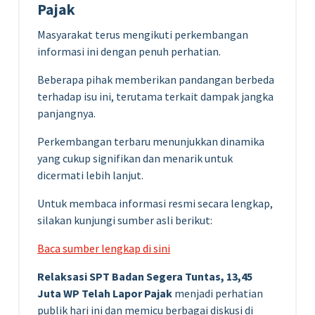
Pajak
Masyarakat terus mengikuti perkembangan
informasi ini dengan penuh perhatian.
Beberapa pihak memberikan pandangan berbeda
terhadap isu ini, terutama terkait dampak jangka
panjangnya.
Perkembangan terbaru menunjukkan dinamika
yang cukup signifikan dan menarik untuk
dicermati lebih lanjut.
Untuk membaca informasi resmi secara lengkap,
silakan kunjungi sumber asli berikut:
Baca sumber lengkap di sini
Relaksasi SPT Badan Segera Tuntas, 13,45
Juta WP Telah Lapor Pajak
menjadi perhatian
publik hari ini dan memicu berbagai diskusi di