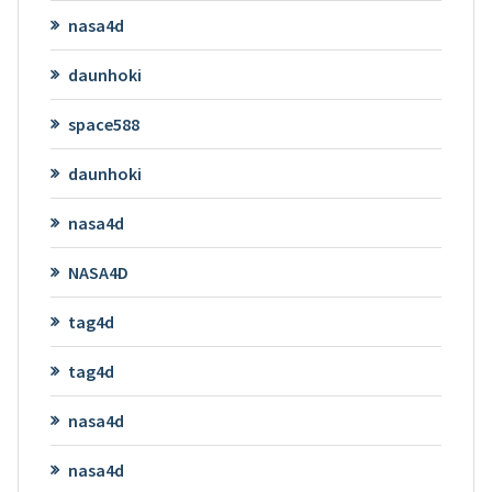
nasa4d
daunhoki
space588
daunhoki
nasa4d
NASA4D
tag4d
tag4d
nasa4d
nasa4d