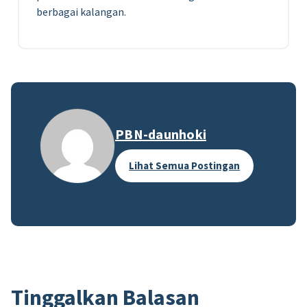
berbagai kalangan.
PBN-daunhoki
Lihat Semua Postingan
Tinggalkan Balasan