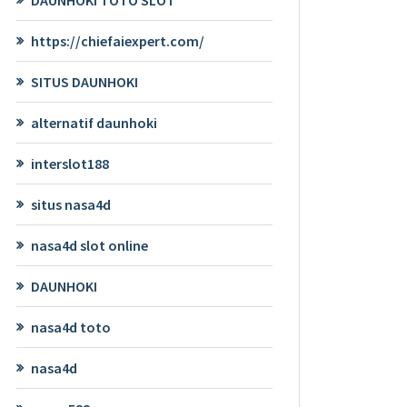
https://chiefaiexpert.com/
SITUS DAUNHOKI
alternatif daunhoki
interslot188
situs nasa4d
nasa4d slot online
DAUNHOKI
nasa4d toto
nasa4d