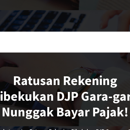
Ratusan Rekening
ibekukan DJP Gara-ga
Nunggak Bayar Pajak!