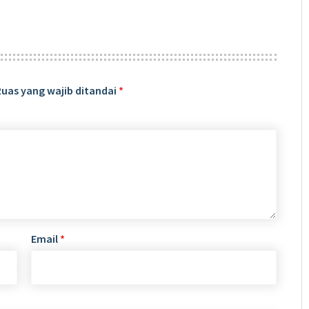
Ruas yang wajib ditandai
*
Email
*