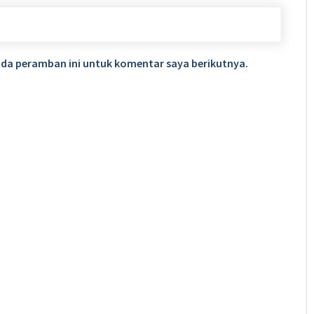
ada peramban ini untuk komentar saya berikutnya.