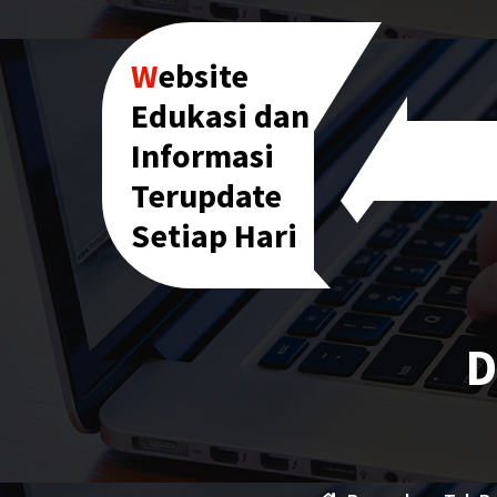
Lewati
ke
konten
Website
Edukasi dan
Informasi
Terupdate
Setiap Hari
D