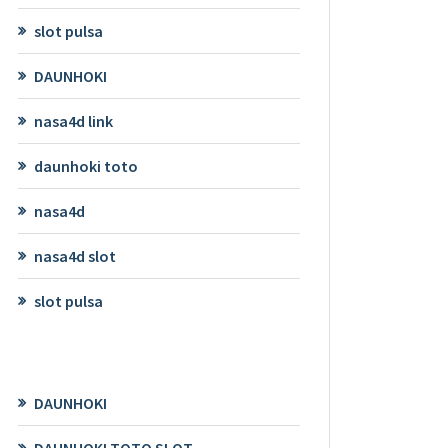
slot pulsa
DAUNHOKI
nasa4d link
daunhoki toto
nasa4d
nasa4d slot
slot pulsa
DAUNHOKI
DAUNHOKI TOTO SLOT