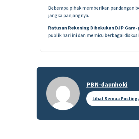
Beberapa pihak memberikan pandangan ber
jangka panjangnya.
Ratusan Rekening Dibekukan DJP Gara-
publik hari ini dan memicu berbagai diskusi
PBN-daunhoki
Lihat Semua Posting