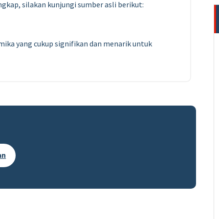
kap, silakan kunjungi sumber asli berikut:
ka yang cukup signifikan dan menarik untuk
an