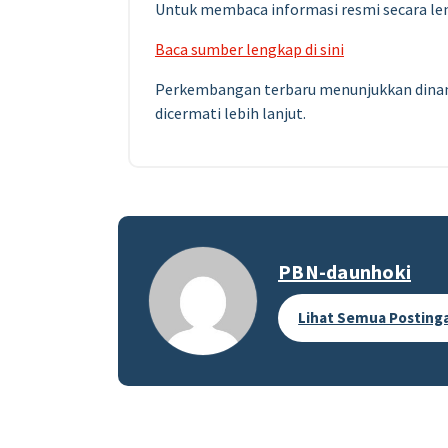
Untuk membaca informasi resmi secara leng
Baca sumber lengkap di sini
Perkembangan terbaru menunjukkan dinami
dicermati lebih lanjut.
PBN-daunhoki
Lihat Semua Posting