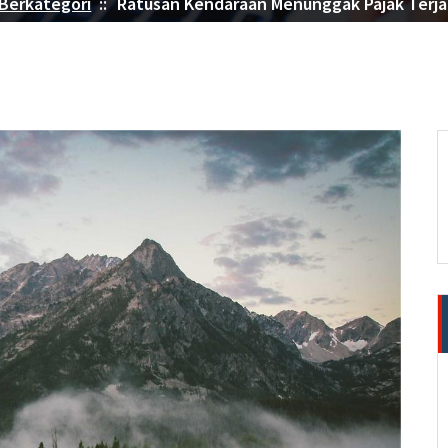
Berkategori
::
Ratusan Kendaraan Menunggak Pajak Terjar