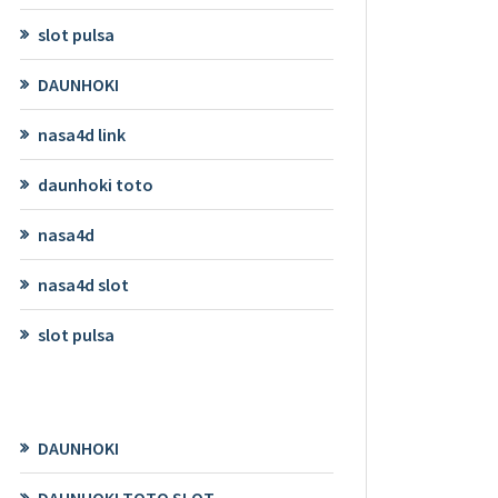
slot pulsa
DAUNHOKI
nasa4d link
daunhoki toto
nasa4d
nasa4d slot
slot pulsa
DAUNHOKI
DAUNHOKI TOTO SLOT