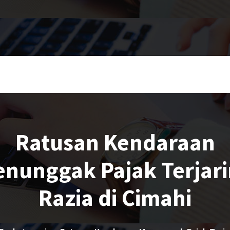
Ratusan Kendaraan
nunggak Pajak Terjar
Razia di Cimahi