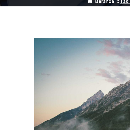
Beranda
::
Tak 