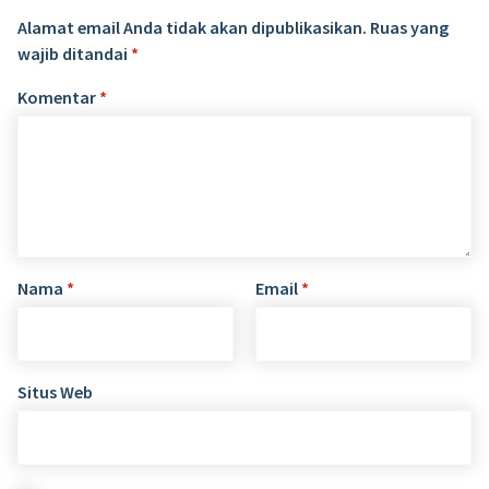
Alamat email Anda tidak akan dipublikasikan.
Ruas yang
wajib ditandai
*
Komentar
*
Nama
*
Email
*
Situs Web