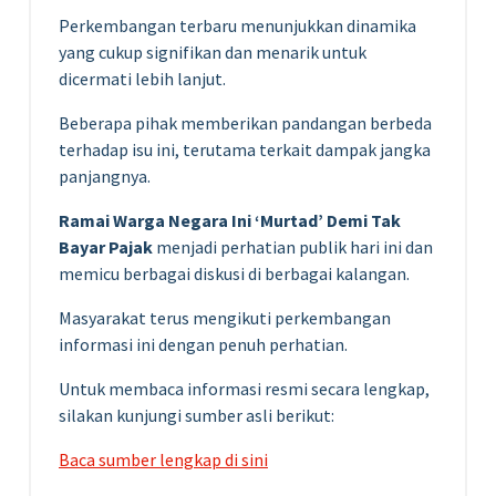
Perkembangan terbaru menunjukkan dinamika
yang cukup signifikan dan menarik untuk
dicermati lebih lanjut.
Beberapa pihak memberikan pandangan berbeda
terhadap isu ini, terutama terkait dampak jangka
panjangnya.
Ramai Warga Negara Ini ‘Murtad’ Demi Tak
Bayar Pajak
menjadi perhatian publik hari ini dan
memicu berbagai diskusi di berbagai kalangan.
Masyarakat terus mengikuti perkembangan
informasi ini dengan penuh perhatian.
Untuk membaca informasi resmi secara lengkap,
silakan kunjungi sumber asli berikut:
Baca sumber lengkap di sini