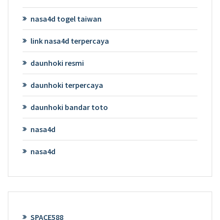
nasa4d togel taiwan
link nasa4d terpercaya
daunhoki resmi
daunhoki terpercaya
daunhoki bandar toto
nasa4d
nasa4d
SPACE588