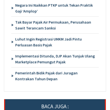
Negara Ini Naikkan PTKP untuk Tekan Praktik
Gaji ‘Amplop’
Tak Bayar Pajak Air Permukaan, Perusahaan
Sawit Terancam Sanksi
Luhut Ingin Registrasi UMKM Jadi Pintu
Perluasan Basis Pajak
Implementasi Ditunda, DJP Akan Tunjuk Ulang
Marketplace Pemungut Pajak
Pemerintah Bidik Pajak dari Juragan
Kontrakan Tahun Depan
BACA JUGA :