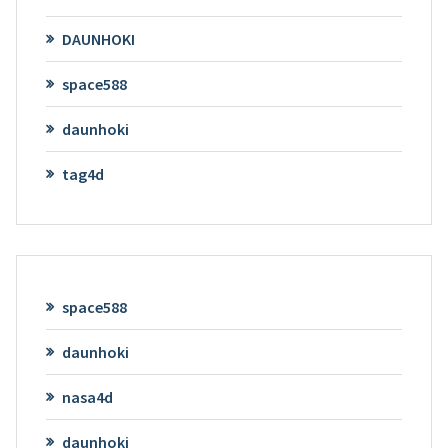
DAUNHOKI
space588
daunhoki
tag4d
space588
daunhoki
nasa4d
daunhoki