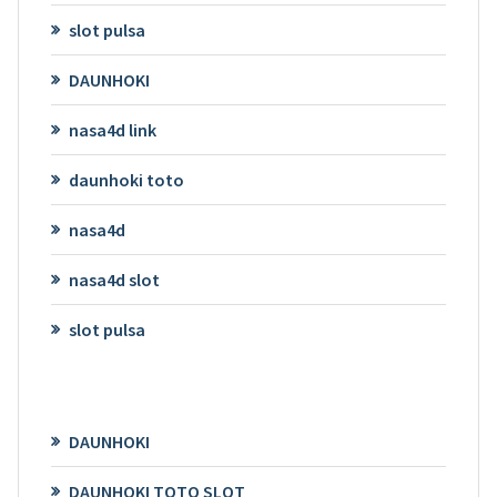
slot pulsa
DAUNHOKI
nasa4d link
daunhoki toto
nasa4d
nasa4d slot
slot pulsa
DAUNHOKI
DAUNHOKI TOTO SLOT