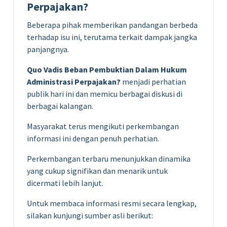
Perpajakan?
Beberapa pihak memberikan pandangan berbeda
terhadap isu ini, terutama terkait dampak jangka
panjangnya.
Quo Vadis Beban Pembuktian Dalam Hukum
Administrasi Perpajakan?
menjadi perhatian
publik hari ini dan memicu berbagai diskusi di
berbagai kalangan.
Masyarakat terus mengikuti perkembangan
informasi ini dengan penuh perhatian.
Perkembangan terbaru menunjukkan dinamika
yang cukup signifikan dan menarik untuk
dicermati lebih lanjut.
Untuk membaca informasi resmi secara lengkap,
silakan kunjungi sumber asli berikut: