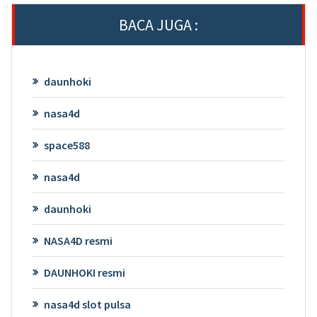
BACA JUGA :
daunhoki
nasa4d
space588
nasa4d
daunhoki
NASA4D resmi
DAUNHOKI resmi
nasa4d slot pulsa