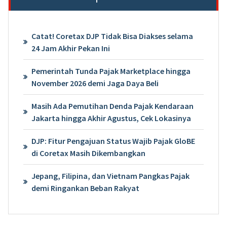
Catat! Coretax DJP Tidak Bisa Diakses selama
24 Jam Akhir Pekan Ini
Pemerintah Tunda Pajak Marketplace hingga
November 2026 demi Jaga Daya Beli
Masih Ada Pemutihan Denda Pajak Kendaraan
Jakarta hingga Akhir Agustus, Cek Lokasinya
DJP: Fitur Pengajuan Status Wajib Pajak GloBE
di Coretax Masih Dikembangkan
Jepang, Filipina, dan Vietnam Pangkas Pajak
demi Ringankan Beban Rakyat