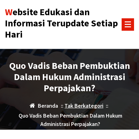
Lewati
Website Edukasi dan
ke
konten
Informasi Terupdate Setiap
Hari
Quo Vadis Beban Pembuktian
Dalam Hukum Administrasi
Perpajakan?
Beranda
::
Tak Berkategori
::
Quo Vadis Beban Pembuktian Dalam Hukum
Administrasi Perpajakan?