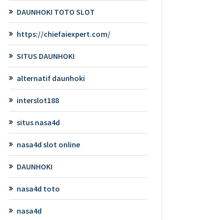
DAUNHOKI TOTO SLOT
https://chiefaiexpert.com/
SITUS DAUNHOKI
alternatif daunhoki
interslot188
situs nasa4d
nasa4d slot online
DAUNHOKI
nasa4d toto
nasa4d