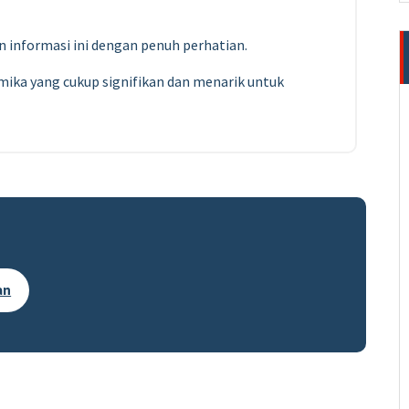
informasi ini dengan penuh perhatian.
ka yang cukup signifikan dan menarik untuk
an