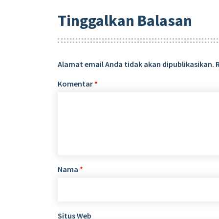
Tinggalkan Balasan
Alamat email Anda tidak akan dipublikasikan.
Komentar
*
Nama
*
Situs Web