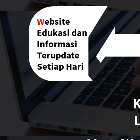
Lewati
ke
konten
Website
Edukasi dan
Informasi
Terupdate
Setiap Hari
K