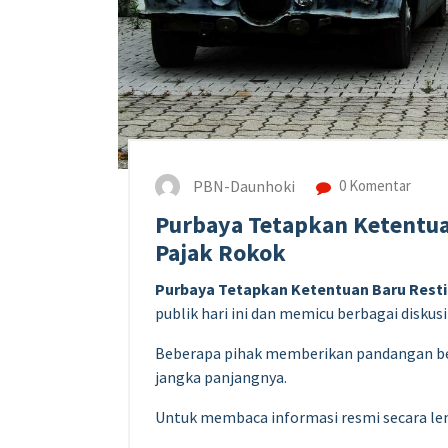
PBN-Daunhoki
0 Komentar
Purbaya Tetapkan Ketentuan
Pajak Rokok
Purbaya Tetapkan Ketentuan Baru Restit
publik hari ini dan memicu berbagai diskusi
Beberapa pihak memberikan pandangan ber
jangka panjangnya.
Untuk membaca informasi resmi secara leng