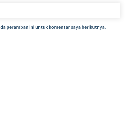
ada peramban ini untuk komentar saya berikutnya.