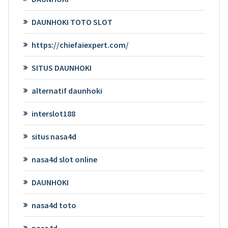
DAUNHOKI TOTO SLOT
https://chiefaiexpert.com/
SITUS DAUNHOKI
alternatif daunhoki
interslot188
situs nasa4d
nasa4d slot online
DAUNHOKI
nasa4d toto