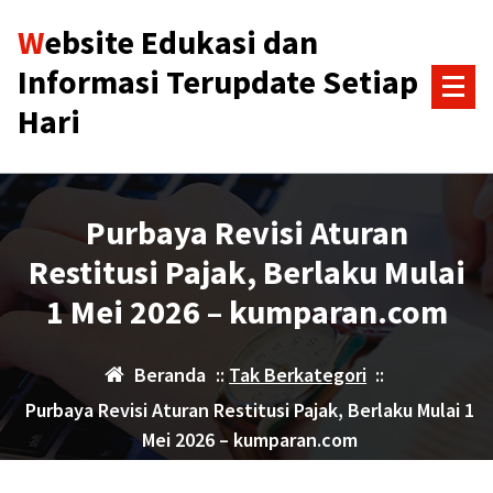
Lewati
Website Edukasi dan
ke
konten
Informasi Terupdate Setiap
Hari
Purbaya Revisi Aturan
Restitusi Pajak, Berlaku Mulai
1 Mei 2026 – kumparan.com
Beranda
::
Tak Berkategori
::
Purbaya Revisi Aturan Restitusi Pajak, Berlaku Mulai 1
Mei 2026 – kumparan.com