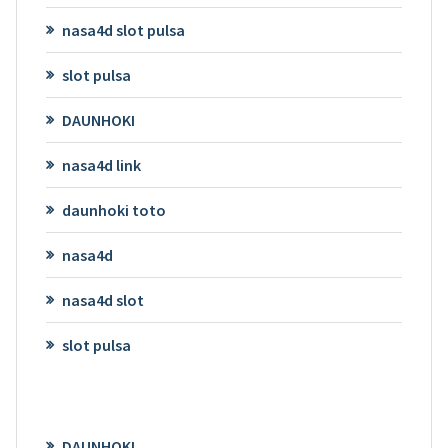
nasa4d slot pulsa
slot pulsa
DAUNHOKI
nasa4d link
daunhoki toto
nasa4d
nasa4d slot
slot pulsa
DAUNHOKI