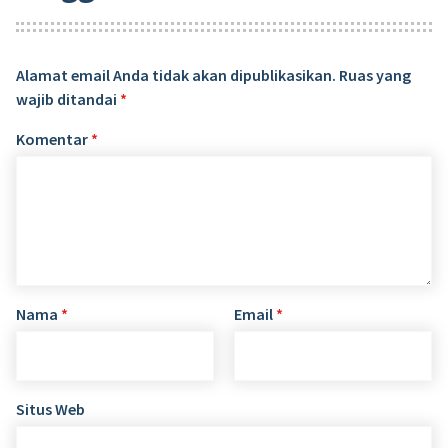
Alamat email Anda tidak akan dipublikasikan.
Ruas yang
wajib ditandai
*
Komentar
*
Nama
*
Email
*
Situs Web