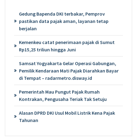
Gedung Bapenda DKI terbakar, Pemprov
pastikan data pajak aman, layanan tetap
berjalan
Kemenkeu catat penerimaan pajak di Sumut
Rp15,25 triliun hingga Juni
Samsat Yogyakarta Gelar Operasi Gabungan,
Pemilik Kendaraan Mati Pajak Diarahkan Bayar
di Tempat – radarmetro.disway.id
Pemerintah Mau Pungut Pajak Rumah
Kontrakan, Pengusaha Teriak Tak Setuju
Alasan DPRD DKI Usul Mobil Listrik Kena Pajak
Tahunan