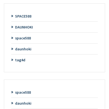
SPACE588
DAUNHOKI
space588
daunhoki
tag4d
space588
daunhoki