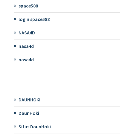
space588
login space588
NASA4D
nasa4d
nasa4d
DAUNHOKI
DaunHoki
Situs DaunHoki