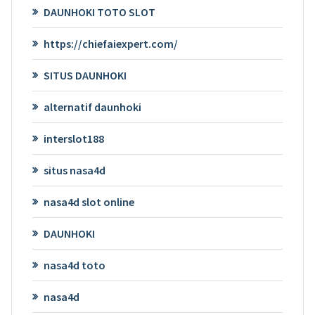
DAUNHOKI TOTO SLOT
https://chiefaiexpert.com/
SITUS DAUNHOKI
alternatif daunhoki
interslot188
situs nasa4d
nasa4d slot online
DAUNHOKI
nasa4d toto
nasa4d