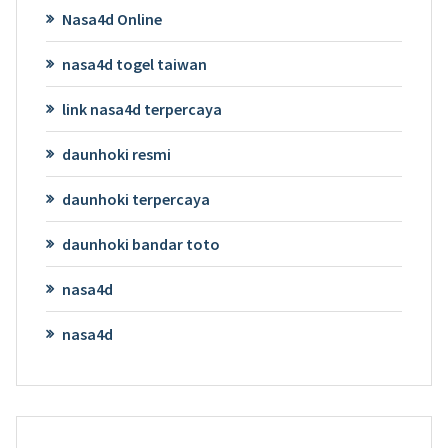
Nasa4d Online
nasa4d togel taiwan
link nasa4d terpercaya
daunhoki resmi
daunhoki terpercaya
daunhoki bandar toto
nasa4d
nasa4d