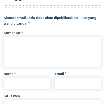
Alamat email Anda tidak akan dipublikasikan.
Ruas yang
wajib ditandai
*
Komentar
*
Nama
*
Email
*
Situs Web