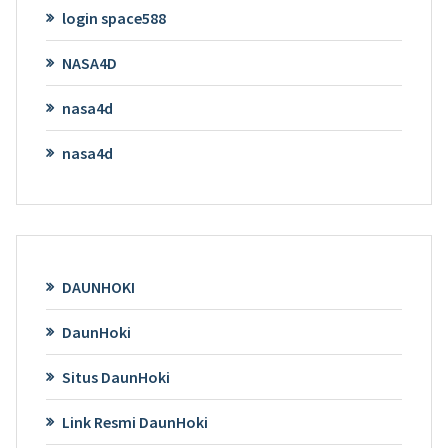
login space588
NASA4D
nasa4d
nasa4d
DAUNHOKI
DaunHoki
Situs DaunHoki
Link Resmi DaunHoki