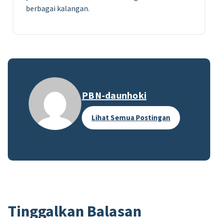
berbagai kalangan.
PBN-daunhoki
Lihat Semua Postingan
Tinggalkan Balasan