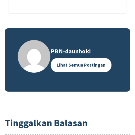
PBN-daunhoki
Lihat Semua Postingan
Tinggalkan Balasan