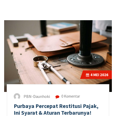
4
MEI 2026
PBN-Daunhoki
0 Komentar
Purbaya Percepat Restitusi Pajak,
Ini Syarat & Aturan Terbarunya!