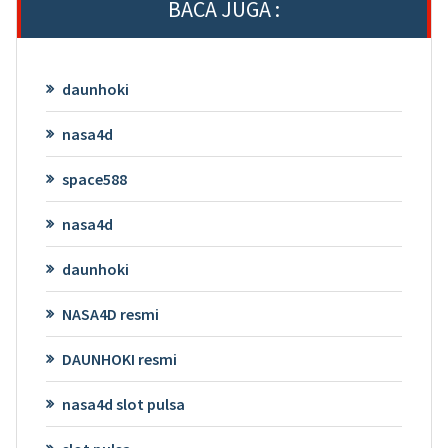
BACA JUGA :
daunhoki
nasa4d
space588
nasa4d
daunhoki
NASA4D resmi
DAUNHOKI resmi
nasa4d slot pulsa