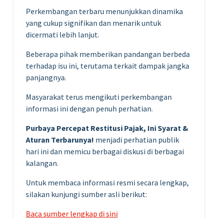
Perkembangan terbaru menunjukkan dinamika
yang cukup signifikan dan menarik untuk
dicermati lebih lanjut.
Beberapa pihak memberikan pandangan berbeda
terhadap isu ini, terutama terkait dampak jangka
panjangnya.
Masyarakat terus mengikuti perkembangan
informasi ini dengan penuh perhatian.
Purbaya Percepat Restitusi Pajak, Ini Syarat &
Aturan Terbarunya!
menjadi perhatian publik
hari ini dan memicu berbagai diskusi di berbagai
kalangan.
Untuk membaca informasi resmi secara lengkap,
silakan kunjungi sumber asli berikut:
Baca sumber lengkap di sini