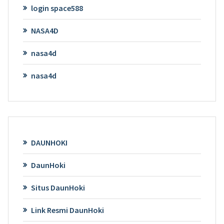
login space588
NASA4D
nasa4d
nasa4d
DAUNHOKI
DaunHoki
Situs DaunHoki
Link Resmi DaunHoki