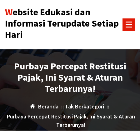
Lewati
Website Edukasi dan
ke
konten
Informasi Terupdate Setiap
Hari
Purbaya Percepat Restitusi
Pajak, Ini Syarat & Aturan
Terbarunya!
Beranda
::
Tak Berkategori
::
Purbaya Percepat Restitusi Pajak, Ini Syarat & Aturan
Terbarunya!